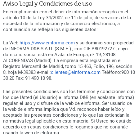
Aviso Legal y Condiciones de uso
En cumplimiento con el deber de información recogido en el
artículo 10 de la Ley 34/2002, de 11 de julio, de servicios de la
sociedad de la información y de comercio electrónico, a
continuación se reflejan los siguientes datos:
La Web
https://www.einforma.com
y su dominio son propiedad
de INFORMA D&B S.A.U. (S.M.E.) , con CIF A80192727 , cuyo
domicilio social está en Avda. de Europa, nº 19, 28108
ALCOBENDAS (Madrid). La empresa está registrada en el
Registro Mercantil de Madrid, tomo 15.463, Folio, 196, sección
8, hoja M-39383 e-mail:
clientes@einforma.com
Teléfono:900 10
30 20 Fax: 91 490 10 98.
Las presentes condiciones son los términos y condiciones con
los que Usted (el Usuario) e Informa D&B (en adelante Informa)
regulan el uso y disfrute de la web de eInforma. Ser usuario de
la web de eInforma implica que Vd. reconoce haber leído y
aceptado las presentes condiciones y lo que las extiendan la
normativa legal aplicable en esta materia. Si Usted no está de
acuerdo con estas condiciones le rogamos que no continúe
usando la web de eInforma.