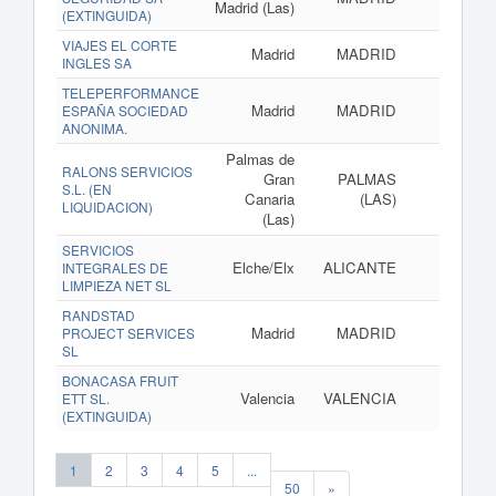
Madrid (Las)
(EXTINGUIDA)
VIAJES EL CORTE
Madrid
MADRID
www.v
INGLES SA
TELEPERFORMANCE
Madrid
MADRID
www.
ESPAÑA SOCIEDAD
ANONIMA.
Palmas de
RALONS SERVICIOS
Gran
PALMAS
S.L. (EN
Canaria
(LAS)
LIQUIDACION)
(Las)
SERVICIOS
Elche/Elx
ALICANTE
INTEGRALES DE
LIMPIEZA NET SL
RANDSTAD
Madrid
MADRID
PROJECT SERVICES
SL
BONACASA FRUIT
Valencia
VALENCIA
ww
ETT SL.
(EXTINGUIDA)
1
2
3
4
5
...
50
»