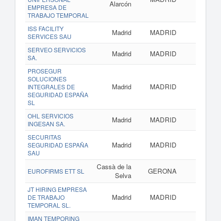
Alarcón
EMPRESA DE
TRABAJO TEMPORAL
ISS FACILITY
Madrid
MADRID
SERVICES SAU
SERVEO SERVICIOS
Madrid
MADRID
SA.
PROSEGUR
SOLUCIONES
Madrid
MADRID
INTEGRALES DE
SEGURIDAD ESPAÑA
SL
OHL SERVICIOS
Madrid
MADRID
INGESAN SA.
SECURITAS
Madrid
MADRID
SEGURIDAD ESPAÑA
SAU
Cassà de la
GERONA
EUROFIRMS ETT SL
Selva
JT HIRING EMPRESA
Madrid
MADRID
w
DE TRABAJO
TEMPORAL SL.
IMAN TEMPORING