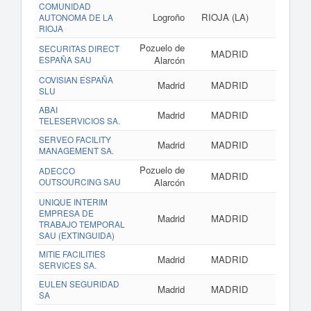
COMUNIDAD
Logroño
RIOJA (LA)
AUTONOMA DE LA
RIOJA
Pozuelo de
SECURITAS DIRECT
MADRID
ww
ESPAÑA SAU
Alarcón
COVISIAN ESPAÑA
Madrid
MADRID
SLU
ABAI
Madrid
MADRID
TELESERVICIOS SA.
SERVEO FACILITY
Madrid
MADRID
MANAGEMENT SA.
Pozuelo de
ADECCO
MADRID
OUTSOURCING SAU
Alarcón
UNIQUE INTERIM
EMPRESA DE
Madrid
MADRID
TRABAJO TEMPORAL
SAU (EXTINGUIDA)
MITIE FACILITIES
Madrid
MADRID
SERVICES SA.
EULEN SEGURIDAD
Madrid
MADRID
SA