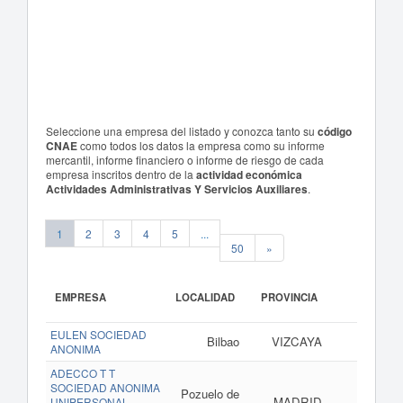
Seleccione una empresa del listado y conozca tanto su
código
CNAE
como todos los datos la empresa como su informe
mercantil, informe financiero o informe de riesgo de cada
empresa inscritos dentro de la
actividad económica
Actividades Administrativas Y Servicios Auxiliares
.
1
2
3
4
5
...
50
»
EMPRESA
LOCALIDAD
PROVINCIA
EULEN SOCIEDAD
Bilbao
VIZCAYA
ANONIMA
ADECCO T T
SOCIEDAD ANONIMA
Pozuelo de
MADRID
UNIPERSONAL