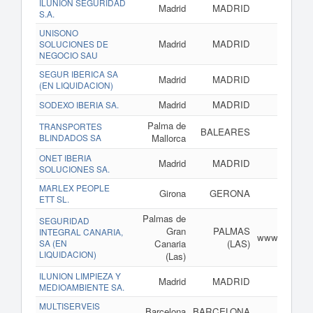
ILUNION SEGURIDAD
Madrid
MADRID
S.A.
UNISONO
Madrid
MADRID
SOLUCIONES DE
NEGOCIO SAU
SEGUR IBERICA SA
Madrid
MADRID
(EN LIQUIDACION)
Madrid
MADRID
SODEXO IBERIA SA.
Palma de
TRANSPORTES
BALEARES
BLINDADOS SA
Mallorca
ONET IBERIA
Madrid
MADRID
SOLUCIONES SA.
MARLEX PEOPLE
Girona
GERONA
ETT SL.
Palmas de
SEGURIDAD
Gran
PALMAS
INTEGRAL CANARIA,
www.segurida
SA (EN
Canaria
(LAS)
LIQUIDACION)
(Las)
ILUNION LIMPIEZA Y
Madrid
MADRID
MEDIOAMBIENTE SA.
MULTISERVEIS
Barcelona
BARCELONA