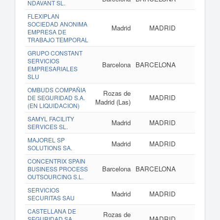
NDAVANT SL.
FLEXIPLAN
SOCIEDAD ANONIMA
Madrid
MADRID
EMPRESA DE
TRABAJO TEMPORAL
GRUPO CONSTANT
SERVICIOS
Barcelona
BARCELONA
www
EMPRESARIALES
SLU
OMBUDS COMPAÑIA
Rozas de
MADRID
DE SEGURIDAD S.A.
Madrid (Las)
(EN LIQUIDACION)
SAMYL FACILITY
Madrid
MADRID
SERVICES SL.
MAJOREL SP
Madrid
MADRID
SOLUTIONS SA.
CONCENTRIX SPAIN
Barcelona
BARCELONA
BUSINESS PROCESS
OUTSOURCING S.L.
SERVICIOS
Madrid
MADRID
SECURITAS SAU
CASTELLANA DE
Rozas de
MADRID
SEGURIDAD SA