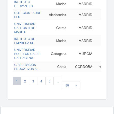
INSTITUTO
Madrid
MADRID
w
CERVANTES
COLEGIOS LAUDE
Alcobendas
MADRID
www.co
SLU
UNIVERSIDAD
Getafe
MADRID
CARLOS III DE
MADRID
INSTITUTO DE
Madrid
MADRID
EMPRESA SL
UNIVERSIDAD
Cartagena
MURCIA
POLITECNICA DE
CARTAGENA
GP SERVICIOS
Cabra
CÓRDOBA
www.gesti
EDUCATIVOS SL.
1
2
3
4
5
...
50
»