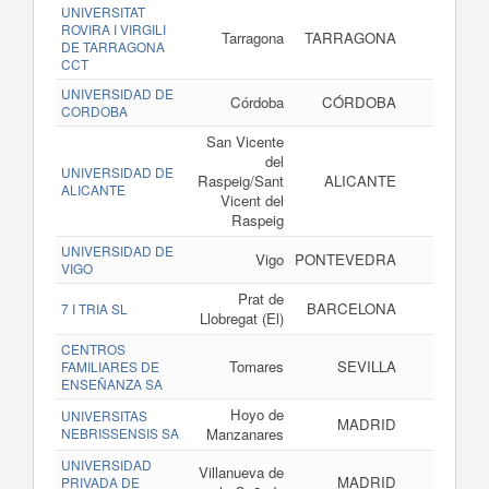
UNIVERSITAT
ROVIRA I VIRGILI
Tarragona
TARRAGONA
DE TARRAGONA
CCT
UNIVERSIDAD DE
Córdoba
CÓRDOBA
CORDOBA
San Vicente
del
UNIVERSIDAD DE
Raspeig/Sant
ALICANTE
ALICANTE
Vicent del
Raspeig
UNIVERSIDAD DE
Vigo
PONTEVEDRA
VIGO
Prat de
BARCELONA
7 I TRIA SL
Llobregat (El)
CENTROS
Tomares
SEVILLA
w
FAMILIARES DE
ENSEÑANZA SA
Hoyo de
UNIVERSITAS
MADRID
NEBRISSENSIS SA
Manzanares
UNIVERSIDAD
Villanueva de
MADRID
PRIVADA DE