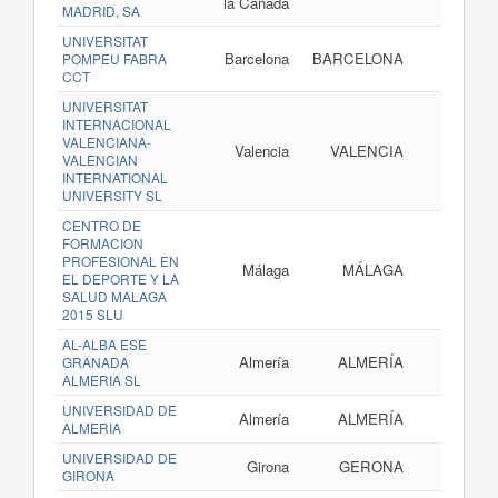
la Cañada
MADRID, SA
UNIVERSITAT
Barcelona
BARCELONA
POMPEU FABRA
CCT
UNIVERSITAT
INTERNACIONAL
VALENCIANA-
Valencia
VALENCIA
www.un
VALENCIAN
INTERNATIONAL
UNIVERSITY SL
CENTRO DE
FORMACION
PROFESIONAL EN
Málaga
MÁLAGA
EL DEPORTE Y LA
SALUD MALAGA
2015 SLU
AL-ALBA ESE
Almería
ALMERÍA
www
GRANADA
ALMERIA SL
UNIVERSIDAD DE
Almería
ALMERÍA
ALMERIA
UNIVERSIDAD DE
Girona
GERONA
GIRONA