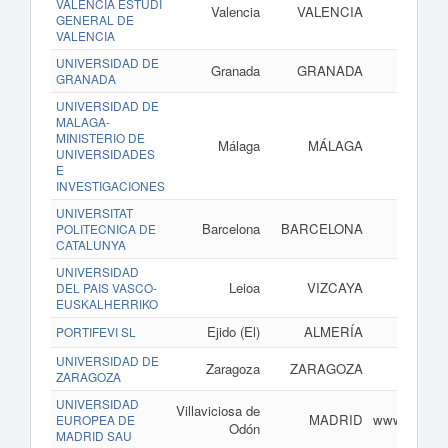
VALENCIA ESTUDI
Valencia
VALENCIA
GENERAL DE
VALENCIA
UNIVERSIDAD DE
Granada
GRANADA
GRANADA
UNIVERSIDAD DE
MALAGA-
MINISTERIO DE
Málaga
MÁLAGA
UNIVERSIDADES
E
INVESTIGACIONES
UNIVERSITAT
Barcelona
BARCELONA
POLITECNICA DE
CATALUNYA
UNIVERSIDAD
Leioa
VIZCAYA
DEL PAIS VASCO-
EUSKALHERRIKO
Ejido (El)
ALMERÍA
PORTIFEVI SL
UNIVERSIDAD DE
Zaragoza
ZARAGOZA
ZARAGOZA
UNIVERSIDAD
Villaviciosa de
MADRID
www.univers
EUROPEA DE
Odón
MADRID SAU