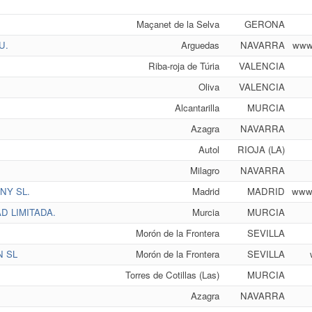
Maçanet de la Selva
GERONA
U.
Arguedas
NAVARRA
www.
Riba-roja de Túria
VALENCIA
Oliva
VALENCIA
Alcantarilla
MURCIA
Azagra
NAVARRA
Autol
RIOJA (LA)
Milagro
NAVARRA
NY SL.
Madrid
MADRID
www.
D LIMITADA.
Murcia
MURCIA
Morón de la Frontera
SEVILLA
 SL
Morón de la Frontera
SEVILLA
Torres de Cotillas (Las)
MURCIA
Azagra
NAVARRA