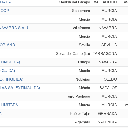
ITADA
Medina del Campo
VALLADOLID
ww
COOP.
Santomera
MURCIA
Murcia
MURCIA
NAVARRA S.A.U.
Villafranca
NAVARRA
Murcia
MURCIA
OP. AND
Sevilla
SEVILLA
Selva del Camp (La)
TARRAGONA
TINGUIDA)
Milagro
NAVARRA
NGUIDA)
Murcia
MURCIA
EXTINGUIDA)
Noblejas
TOLEDO
AS SA (EXTINGUIDA)
Mérida
BADAJOZ
Torre-Pacheco
MURCIA
LIMITADA
Murcia
MURCIA
w
A
Huétor Tájar
GRANADA
A
Algemesí
VALENCIA