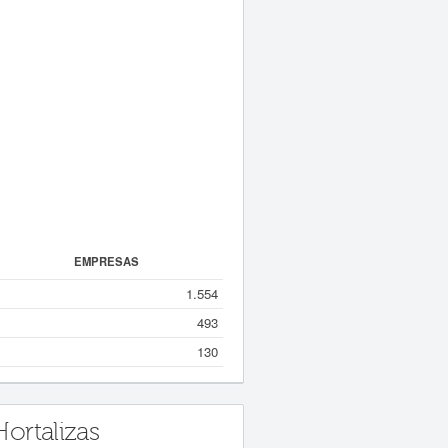
EMPRESAS
1.554
493
130
ortalizas