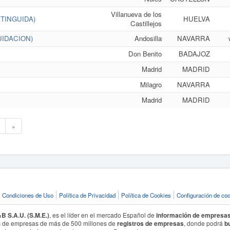
Villanueva de los
TINGUIDA)
HUELVA
Castillejos
UIDACION)
Andosilla
NAVARRA
Don Benito
BADAJOZ
Madrid
MADRID
Milagro
NAVARRA
Madrid
MADRID
»
Condiciones de Uso
Política de Privacidad
Política de Cookies
Configuración de co
 S.A.U. (S.M.E.)
, es el líder en el mercado Español de
información de empresa
 de empresas de más de 500 millones de
registros de empresas
, donde podrá
b