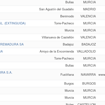
Bullas
MURCIA
San Agustín del Guadalix
MADRID
Benimodo
VALENCIA
L. (EXTINGUIDA)
Torre-Pacheco
MURCIA
Murcia
MURCIA
Villanueva de Castellón
VALENCIA
TREMADURA SA
Badajoz
BADAJOZ
SA
Arroyo de la Encomienda
VALLADOLID
Torre-Pacheco
MURCIA
Bullas
MURCIA
RA S.A.
Fustiñana
NAVARRA
www.
Burgos
BURGOS
Murcia
MURCIA
Murcia
MURCIA
Nules
CASTELLON