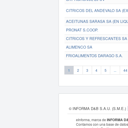
CITRICOS DEL ANDEVALO SA (EX
ACEITUNAS SARASA SA (EN LIQ
PRONAT S.COOP.
CITRICOS Y REFRESCANTES SA
ALIMENCO SA
FRIOALIMENTOS DARAGO S.A.
1
2
3
4
5
...
44
© INFORMA D&B S.A.U. (S.M.E.)
eInforma, marca de
INFORMA D&B
Contamos con una base de datos