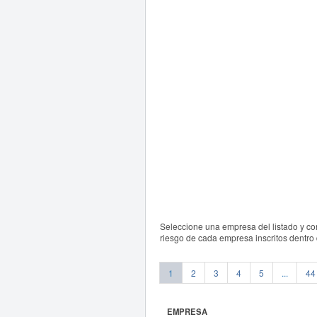
Seleccione una empresa del listado y co
riesgo de cada empresa inscritos dentro
1
2
3
4
5
...
44
EMPRESA