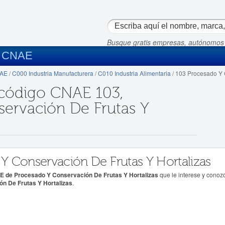
Busque gratis empresas, autónomos
s CNAE
NAE
/
C000 Industria Manufacturera
/
C010 Industria Alimentaria
/ 103 Procesado Y C
 código CNAE 103,
ervación De Frutas Y
 Y Conservación De Frutas Y Hortalizas
 de Procesado Y Conservación De Frutas Y Hortalizas
que le interese y conoz
n De Frutas Y Hortalizas
.