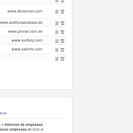
www.donsimon.com
www.aceitunassarasa.es
www.pronat.com.es
www.suntory.com
www.celorrio.com
okies
s
e
informes de empresas
.
uscar empresas
de todo el