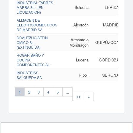
INDUSTRIAL TARRES
Solsona
LERIDA
MARBA S.L. (EN
LIQUIDACION)
ALMACEN DE
Alcorcón
MADRID
ELECTRODOMESTICOS
DE MADRID SA
DRAHTZUG STEIN
Arrasate o
GUIPÚZCOA
OMICO SL
Mondragón
(EXTINGUIDA)
HOGAR BAÑO Y
Lucena
CÓRDOBA
COCINA
COMPONENTES SL.
INDUSTRIAS
Ripoll
GERONA
SALGUEDA SA
1
2
3
4
5
...
11
»