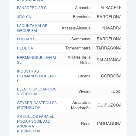
Albacete
ALBACETE
PANADERO AB SL
Barcelona
BARCELONA
JEMI SA
LACUNZA KALOR
Altsasu/Alsasua
NAVARRA
GROUP SAL
Sentmenat
BARCELONA
FRECAN SL
Torredembarra
TARRAGONA
REGE SA
Villares de la
HERMANOS JULIAN M
SALAMANCA
SL
Reina
INDUSTRIAS
Lucena
CÓRDOBA
HERMANOS MORENO
SL
ELECTROMECANICOS
Viveiro
LUGO
VIVEIRO SA
Arrasate o
GEYSER-GASTECH SA
GUIPÚZCOA
(EXTINGUIDA)
Mondragón
ARTICULOS PARA EL
HOGAR SOCIEDAD
Reus
TARRAGONA
ANONIMA
(EXTINGUIDA)