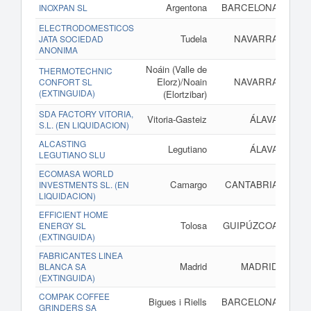
Argentona
BARCELONA
INOXPAN SL
ELECTRODOMESTICOS
Tudela
NAVARRA
JATA SOCIEDAD
ANONIMA
Noáin (Valle de
THERMOTECHNIC
Elorz)/Noain
NAVARRA
CONFORT SL
(EXTINGUIDA)
(Elortzibar)
SDA FACTORY VITORIA,
Vitoria-Gasteiz
ÁLAVA
S.L. (EN LIQUIDACION)
ALCASTING
Legutiano
ÁLAVA
LEGUTIANO SLU
ECOMASA WORLD
Camargo
CANTABRIA
INVESTMENTS SL. (EN
LIQUIDACION)
EFFICIENT HOME
Tolosa
GUIPÚZCOA
ENERGY SL
(EXTINGUIDA)
FABRICANTES LINEA
Madrid
MADRID
BLANCA SA
(EXTINGUIDA)
COMPAK COFFEE
Bigues i Riells
BARCELONA
GRINDERS SA