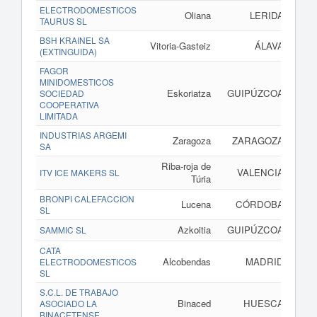
ELECTRODOMESTICOS
Oliana
LERIDA
TAURUS SL
BSH KRAINEL SA
Vitoria-Gasteiz
ÁLAVA
(EXTINGUIDA)
FAGOR
MINIDOMESTICOS
Eskoriatza
GUIPÚZCOA
SOCIEDAD
COOPERATIVA
LIMITADA
INDUSTRIAS ARGEMI
Zaragoza
ZARAGOZA
SA
Riba-roja de
VALENCIA
ITV ICE MAKERS SL
Túria
BRONPI CALEFACCION
Lucena
CÓRDOBA
SL
Azkoitia
GUIPÚZCOA
SAMMIC SL
CATA
Alcobendas
MADRID
ELECTRODOMESTICOS
SL
S.C.L. DE TRABAJO
Binaced
HUESCA
ASOCIADO LA
BINACETENSE