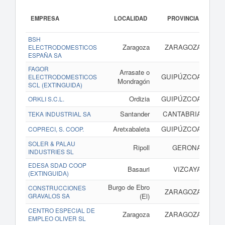
EMPRESA
LOCALIDAD
PROVINCIA
BSH
Zaragoza
ZARAGOZA
www.b
ELECTRODOMESTICOS
ESPAÑA SA
FAGOR
Arrasate o
GUIPÚZCOA
ELECTRODOMESTICOS
Mondragón
SCL (EXTINGUIDA)
Ordizia
GUIPÚZCOA
ORKLI S.C.L.
Santander
CANTABRIA
TEKA INDUSTRIAL SA
Aretxabaleta
GUIPÚZCOA
COPRECI, S. COOP.
SOLER & PALAU
Ripoll
GERONA
INDUSTRIES SL
EDESA SDAD COOP
Basauri
VIZCAYA
(EXTINGUIDA)
Burgo de Ebro
CONSTRUCCIONES
ZARAGOZA
GRAVALOS SA
(El)
CENTRO ESPECIAL DE
Zaragoza
ZARAGOZA
EMPLEO OLIVER SL