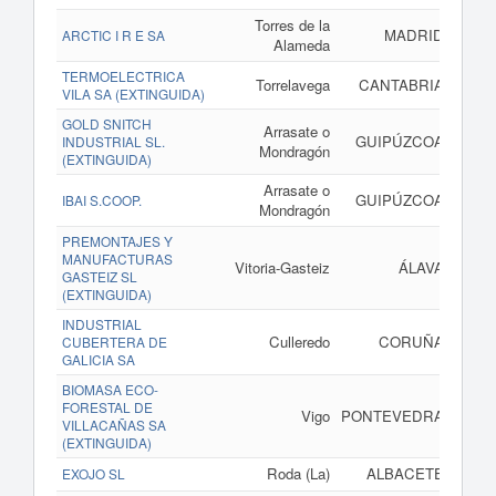
Torres de la
MADRID
w
ARCTIC I R E SA
Alameda
TERMOELECTRICA
Torrelavega
CANTABRIA
VILA SA (EXTINGUIDA)
GOLD SNITCH
Arrasate o
GUIPÚZCOA
INDUSTRIAL SL.
Mondragón
(EXTINGUIDA)
Arrasate o
GUIPÚZCOA
IBAI S.COOP.
Mondragón
PREMONTAJES Y
MANUFACTURAS
Vitoria-Gasteiz
ÁLAVA
GASTEIZ SL
(EXTINGUIDA)
INDUSTRIAL
Culleredo
CORUÑA
CUBERTERA DE
GALICIA SA
BIOMASA ECO-
FORESTAL DE
Vigo
PONTEVEDRA
VILLACAÑAS SA
(EXTINGUIDA)
Roda (La)
ALBACETE
EXOJO SL