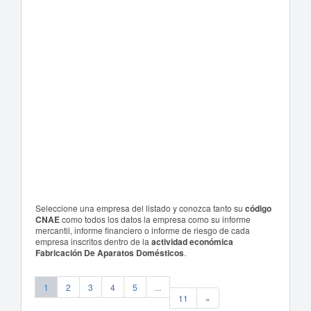
Seleccione una empresa del listado y conozca tanto su
código
CNAE
como todos los datos la empresa como su informe
mercantil, informe financiero o informe de riesgo de cada
empresa inscritos dentro de la
actividad económica
Fabricación De Aparatos Domésticos
.
1
2
3
4
5
...
11
»