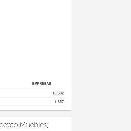
EMPRESAS
13.582
1.857
xcepto Muebles;