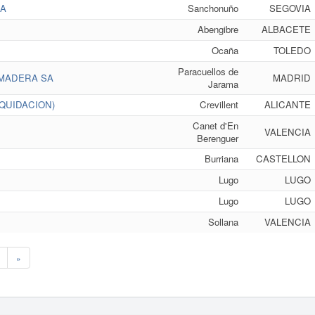
DA
Sanchonuño
SEGOVIA
Abengibre
ALBACETE
Ocaña
TOLEDO
Paracuellos de
 MADERA SA
MADRID
Jarama
IQUIDACION)
Crevillent
ALICANTE
Canet d'En
VALENCIA
Berenguer
Burriana
CASTELLON
Lugo
LUGO
Lugo
LUGO
Sollana
VALENCIA
»