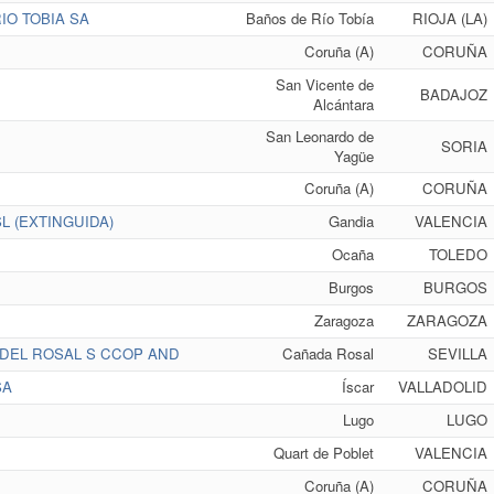
O TOBIA SA
Baños de Río Tobía
RIOJA (LA)
Coruña (A)
CORUÑA
San Vicente de
BADAJOZ
Alcántara
San Leonardo de
SORIA
Yagüe
Coruña (A)
CORUÑA
L (EXTINGUIDA)
Gandia
VALENCIA
Ocaña
TOLEDO
Burgos
BURGOS
Zaragoza
ZARAGOZA
DEL ROSAL S CCOP AND
Cañada Rosal
SEVILLA
SA
Íscar
VALLADOLID
Lugo
LUGO
Quart de Poblet
VALENCIA
Coruña (A)
CORUÑA