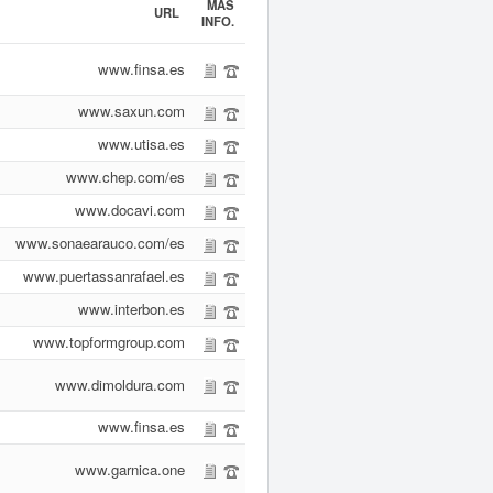
MÁS
URL
INFO.
www.finsa.es
www.saxun.com
www.utisa.es
www.chep.com/es
www.docavi.com
www.sonaearauco.com/es
www.puertassanrafael.es
www.interbon.es
www.topformgroup.com
www.dimoldura.com
www.finsa.es
www.garnica.one