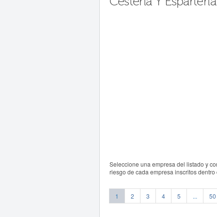
Cestería Y Espartería
Seleccione una empresa del listado y co
riesgo de cada empresa inscritos dentro
1
2
3
4
5
...
50