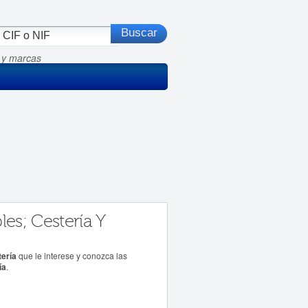
 y marcas
es; Cestería Y
ería
que le interese y conozca las
ía
.