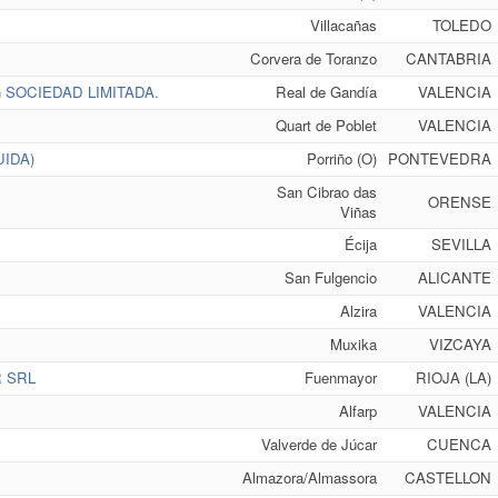
Villacañas
TOLEDO
Corvera de Toranzo
CANTABRIA
 SOCIEDAD LIMITADA.
Real de Gandía
VALENCIA
Quart de Poblet
VALENCIA
IDA)
Porriño (O)
PONTEVEDRA
San Cibrao das
ORENSE
Viñas
Écija
SEVILLA
San Fulgencio
ALICANTE
Alzira
VALENCIA
Muxika
VIZCAYA
 SRL
Fuenmayor
RIOJA (LA)
Alfarp
VALENCIA
Valverde de Júcar
CUENCA
Almazora/Almassora
CASTELLON