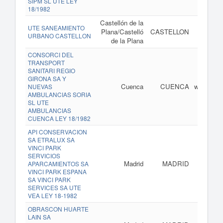
SIPM SL UTE LEY
18/1982
Castellón de la
UTE SANEAMIENTO
Plana/Castelló
CASTELLON
URBANO CASTELLON
de la Plana
CONSORCI DEL
TRANSPORT
SANITARI REGIO
GIRONA SA Y
Cuenca
CUENCA
www.ambu
NUEVAS
AMBULANCIAS SORIA
SL UTE
AMBULANCIAS
CUENCA LEY 18/1982
API CONSERVACION
SA ETRALUX SA
VINCI PARK
SERVICIOS
Madrid
MADRID
APARCAMIENTOS SA
VINCI PARK ESPANA
SA VINCI PARK
SERVICES SA UTE
VEA LEY 18-1982
OBRASCON HUARTE
LAIN SA