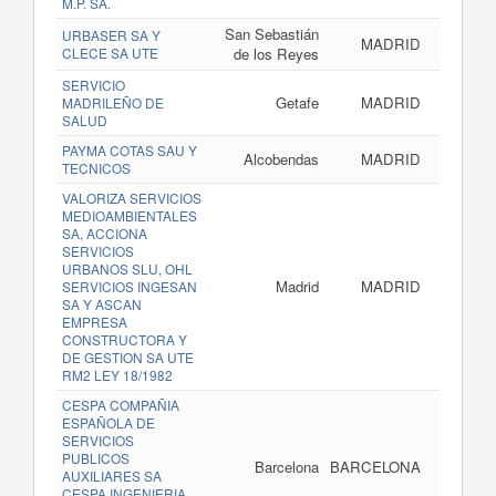
M.P. SA.
San Sebastián
URBASER SA Y
MADRID
CLECE SA UTE
de los Reyes
SERVICIO
Getafe
MADRID
MADRILEÑO DE
SALUD
PAYMA COTAS SAU Y
Alcobendas
MADRID
TECNICOS
VALORIZA SERVICIOS
MEDIOAMBIENTALES
SA, ACCIONA
SERVICIOS
URBANOS SLU, OHL
Madrid
MADRID
SERVICIOS INGESAN
SA Y ASCAN
EMPRESA
CONSTRUCTORA Y
DE GESTION SA UTE
RM2 LEY 18/1982
CESPA COMPAÑIA
ESPAÑOLA DE
SERVICIOS
PUBLICOS
Barcelona
BARCELONA
AUXILIARES SA
CESPA INGENIERIA