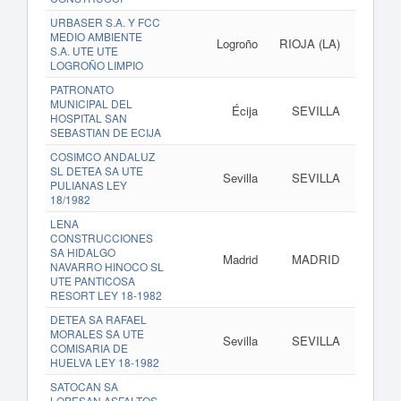
URBASER S.A. Y FCC
MEDIO AMBIENTE
Logroño
RIOJA (LA)
S.A. UTE UTE
LOGROÑO LIMPIO
PATRONATO
MUNICIPAL DEL
Écija
SEVILLA
HOSPITAL SAN
SEBASTIAN DE ECIJA
COSIMCO ANDALUZ
SL DETEA SA UTE
Sevilla
SEVILLA
PULIANAS LEY
18/1982
LENA
CONSTRUCCIONES
SA HIDALGO
Madrid
MADRID
ww
NAVARRO HINOCO SL
UTE PANTICOSA
RESORT LEY 18-1982
DETEA SA RAFAEL
MORALES SA UTE
Sevilla
SEVILLA
COMISARIA DE
HUELVA LEY 18-1982
SATOCAN SA
LOPESAN ASFALTOS