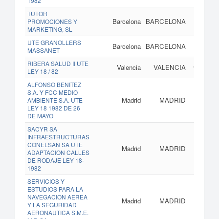
1982
TUTOR
Barcelona
BARCELONA
PROMOCIONES Y
MARKETING, SL
UTE GRANOLLERS
Barcelona
BARCELONA
MASSANET
RIBERA SALUD II UTE
Valencia
VALENCIA
www.lari
LEY 18 / 82
ALFONSO BENITEZ
S.A. Y FCC MEDIO
Madrid
MADRID
AMBIENTE S.A. UTE
LEY 18 1982 DE 26
DE MAYO
SACYR SA
INFRAESTRUCTURAS
CONELSAN SA UTE
Madrid
MADRID
ADAPTACION CALLES
DE RODAJE LEY 18-
1982
SERVICIOS Y
ESTUDIOS PARA LA
NAVEGACION AEREA
Madrid
MADRID
Y LA SEGURIDAD
AERONAUTICA S.M.E.