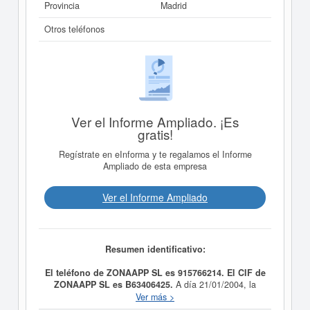
Provincia
Madrid
Otros teléfonos
Ver el Informe Ampliado. ¡Es
gratis!
Regístrate en eInforma y te regalamos el Informe
Ampliado de esta empresa
Ver el Informe Ampliado
Resumen identificativo:
El teléfono de ZONAAPP SL es 915766214. El CIF de
ZONAAPP SL es B63406425.
A día 21/01/2004, la
empresa
ZONAAPP SL
fue formada con el objetivo La
Ver más >
producción, co-producción, realización, distribución,