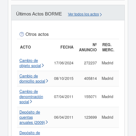
Últimos Actos BORME
Ver todos los actos
Otros actos
Nº
REG.
ACTO
FECHA
ANUNCIO
MERC.
Cambio de
17/06/2024
272237
Madrid
Consu
objeto social
Cambio de
08/10/2015
405814
Madrid
Consu
domicilio social
Cambio de
denominación
07/04/2011
155071
Madrid
Consu
social
Depósito de
cuentas
06/04/2011
123699
Madrid
Consu
anuales (2009)
Depósito de