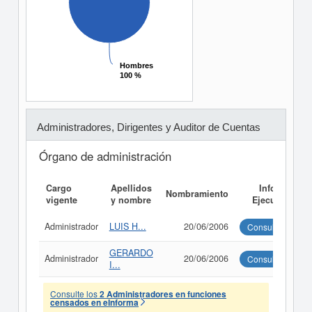
Hombres
Hombres
100 %
100 %
Administradores, Dirigentes y Auditor de Cuentas
Órgano de administración
Cargo
Apellidos
Informe
Nombramiento
vigente
y nombre
Ejecutivo
Administrador
LUIS H...
20/06/2006
Consultar
GERARDO
Administrador
20/06/2006
Consultar
I...
Consulte los
2 Administradores en funciones
censados en eInforma