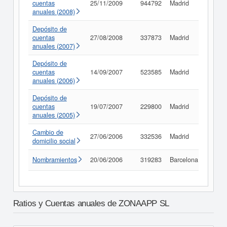
cuentas
25/11/2009
944792
Madrid
Consu
anuales (2008)
Depósito de
cuentas
27/08/2008
337873
Madrid
Consu
anuales (2007)
Depósito de
cuentas
14/09/2007
523585
Madrid
Consu
anuales (2006)
Depósito de
cuentas
19/07/2007
229800
Madrid
Consu
anuales (2005)
Cambio de
27/06/2006
332536
Madrid
Consu
domicilio social
Nombramientos
20/06/2006
319283
Barcelona
Consu
Ratios y Cuentas anuales de ZONAAPP SL