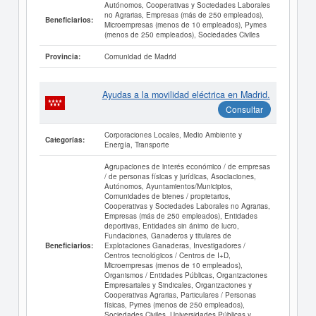
Autónomos, Cooperativas y Sociedades Laborales
no Agrarias, Empresas (más de 250 empleados),
Beneficiarios:
Microempresas (menos de 10 empleados), Pymes
(menos de 250 empleados), Sociedades Civiles
Comunidad de Madrid
Provincia:
Ayudas a la movilidad eléctrica en Madrid.
Consultar
Corporaciones Locales, Medio Ambiente y
Categorías:
Energía, Transporte
Agrupaciones de interés económico / de empresas
/ de personas físicas y jurídicas, Asociaciones,
Autónomos, Ayuntamientos/Municipios,
Comunidades de bienes / propietarios,
Cooperativas y Sociedades Laborales no Agrarias,
Empresas (más de 250 empleados), Entidades
deportivas, Entidades sin ánimo de lucro,
Fundaciones, Ganaderos y titulares de
Explotaciones Ganaderas, Investigadores /
Beneficiarios:
Centros tecnológicos / Centros de I+D,
Microempresas (menos de 10 empleados),
Organismos / Entidades Públicas, Organizaciones
Empresariales y Sindicales, Organizaciones y
Cooperativas Agrarias, Particulares / Personas
físicas, Pymes (menos de 250 empleados),
Sociedades Civiles, Universidades Públicas y