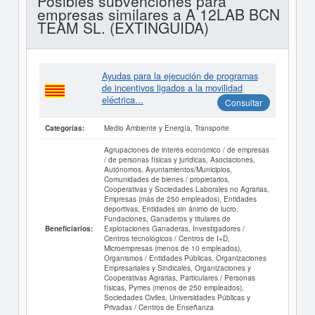
Posibles subvenciones para
empresas similares a A 12LAB BCN
TEAM SL. (EXTINGUIDA)
Ayudas para la ejecución de programas
de incentivos ligados a la movilidad
eléctrica...
Consultar
Medio Ambiente y Energía, Transporte
Categorías:
Agrupaciones de interés económico / de empresas
/ de personas físicas y jurídicas, Asociaciones,
Autónomos, Ayuntamientos/Municipios,
Comunidades de bienes / propietarios,
Cooperativas y Sociedades Laborales no Agrarias,
Empresas (más de 250 empleados), Entidades
deportivas, Entidades sin ánimo de lucro,
Fundaciones, Ganaderos y titulares de
Explotaciones Ganaderas, Investigadores /
Beneficiarios:
Centros tecnológicos / Centros de I+D,
Microempresas (menos de 10 empleados),
Organismos / Entidades Públicas, Organizaciones
Empresariales y Sindicales, Organizaciones y
Cooperativas Agrarias, Particulares / Personas
físicas, Pymes (menos de 250 empleados),
Sociedades Civiles, Universidades Públicas y
Privadas / Centros de Enseñanza