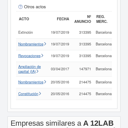
Otros actos
Nº
REG.
ACTO
FECHA
ANUNCIO
MERC.
Extinción
19/07/2019
313395
Barcelona
Consu
Nombramientos
19/07/2019
313395
Barcelona
Consu
Revocaciones
19/07/2019
313395
Barcelona
Consu
Ampliación de
03/04/2017
147971
Barcelona
Consu
capital (IA)
Nombramientos
20/05/2016
214475
Barcelona
Consu
Constitución
20/05/2016
214475
Barcelona
Consu
Empresas similares a
A 12LAB