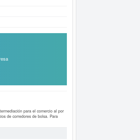
resa
ntermediación para el comercio al por
ios de corredores de bolsa. Para
 hacerlo aquí.
ampliado
de A 2 S y consultar los
ponibles.