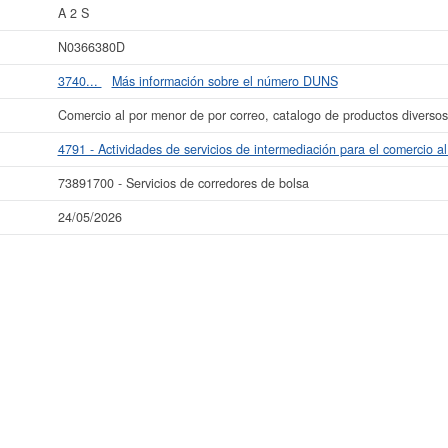
A 2 S
La última actualización del informe de empresa se ha realizado el 24/05/2026.
N0366380D
3740...
Más información sobre el número DUNS
Comercio al por menor de por correo, catalogo de productos diversos
4791 - Actividades de servicios de intermediación para el comercio a
73891700 - Servicios de corredores de bolsa
24/05/2026