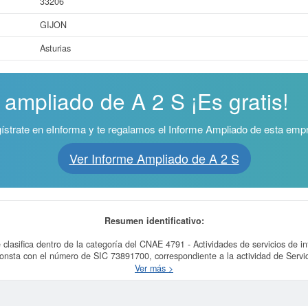
33206
GIJON
Asturias
 ampliado de A 2 S ¡Es gratis!
ístrate en eInforma y te regalamos el Informe Ampliado de esta emp
Ver Informe Ampliado de A 2 S
Resumen identificativo:
 clasifica dentro de la categoría del CNAE 4791 - Actividades de servicios de i
onsta con el número de SIC 73891700, correspondiente a la actividad de Servic
que tipo de subvenciones puede solicitar esta empresa y otras parecidas puede
Ver más >
 más datos de la empresa A 2 S puede
acceder inmediatamente a este Informe 
os de sus años de actividad, así como los balances y cuentas de resultados dis