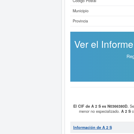
Código Postal
Municipio
Provincia
Ver el Informe
Reg
El CIF de A 2 S es N0366380D.
Se
menor no especializado.
A 2 S
c
documentarse 
Si está interesado en conocer
Información de A 2 S
resultad