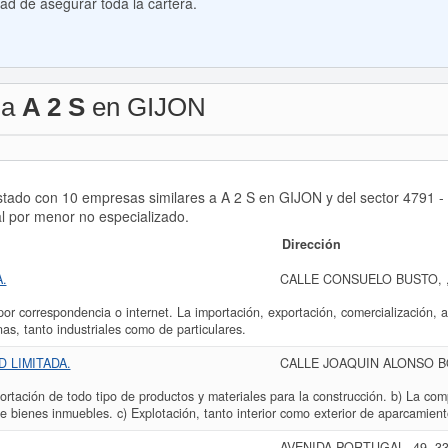
ad de asegurar toda la cartera.
 a
A 2 S
en GIJON
stado con 10 empresas similares a A 2 S en GIJON y del sector 4791 - 
al por menor no especializado.
Dirección
.
CALLE CONSUELO BUSTO, , 
 correspondencia o internet. La importación, exportación, comercialización, a
nas, tanto industriales como de particulares.
 LIMITADA.
CALLE JOAQUIN ALONSO BON
rtación de todo tipo de productos y materiales para la construcción. b) La com
e bienes inmuebles. c) Explotación, tanto interior como exterior de aparcamiento
AVENIDA PORTUGAL, 49, 33