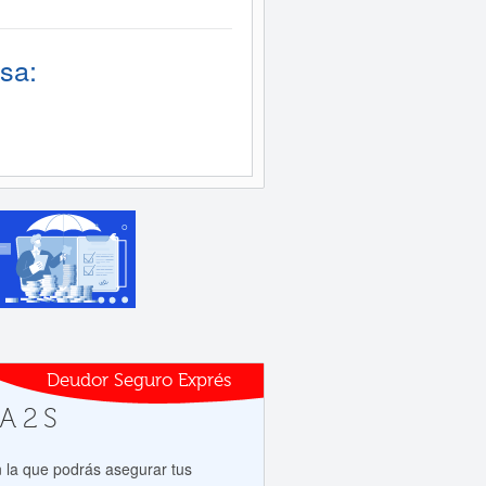
sa:
Deudor Seguro Exprés
A 2 S
 la que podrás asegurar tus