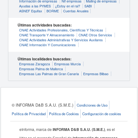
Información de empresas
Nif empresas
Mailing de empresas
Ayudas a las PYMES
¿Estoy en el rai?
SABI
ASNEF Equifax
BORME
Cuentas Anuales
Últimas actividades buscadas:
CNAE Actividades Profesionales, Científicas Y Técnicas
CNAE Transporte Y Almacenamiento
CNAE Otros Servicios
CNAE Actividades Administrativas Y Servicios Auxliares
CNAE Información Y Comunicaciones
Últimas localidades buscadas:
Empresas Zaragoza
Empresas Murcia
Empresas Palma de Mallorca
Empresas Las Palmas de Gran Canaria
Empresas Bilbao
© INFORMA D&B S.A.U. (S.M.E.)
Condiciones de Uso
Política de Privacidad
Política de Cookies
Configuración de cookies
eInforma, marca de
INFORMA D&B S.A.U. (S.M.E.)
, es el
líder en el mercado Español de