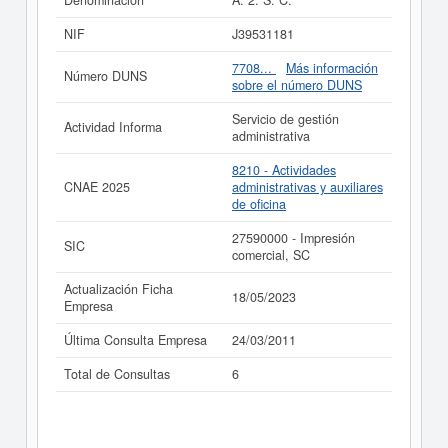
Denominación
A. 2. S. C.
de subvenciones puede solicitar esta empresa y otras
parecidas puede hacerlo aquí.
NIF
J39531181
Si está interesado en conocer más datos de la empresa
7708...
Más información
Número DUNS
A. 2. S. C. puede
acceder inmediatamente a este
sobre el número DUNS
Informe ampliado
de A. 2. S. C. y consultar los
resultados de sus años de actividad, así como los
Servicio de gestión
Actividad Informa
balances y cuentas de resultados disponibles.
administrativa
La última actualización del informe de empresa se ha
8210 - Actividades
realizado el 18/05/2023.
CNAE 2025
administrativas y auxiliares
de oficina
27590000 - Impresión
SIC
comercial, SC
Actualización Ficha
18/05/2023
Empresa
Última Consulta Empresa
24/03/2011
Total de Consultas
6