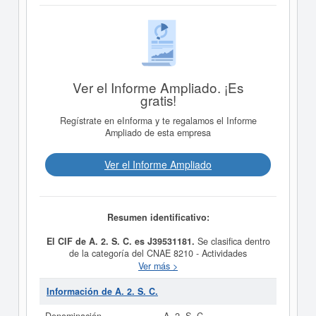
Ver el Informe Ampliado. ¡Es
gratis!
Regístrate en eInforma y te regalamos el Informe
Ampliado de esta empresa
Ver el Informe Ampliado
Resumen identificativo:
El CIF de A. 2. S. C. es J39531181.
Se clasifica dentro
de la categoría del CNAE 8210 - Actividades
administrativas y auxiliares de oficina.
A. 2. S. C.
consta
Ver más >
con el número de SIC 27590000, correspondiente a la
actividad de Impresión comercial, SC. La última consulta
Información de A. 2. S. C.
de la ficha ha sido el 24/03/2011. La ficha se ha
consultado hasta 6 veces. Para documentarse que tipo