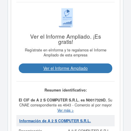
Ver el Informe Ampliado. ¡Es
gratis!
Regístrate en eInforma y te regalamos el Informe
Ampliado de esta empresa
Ver el Informe Ampliado
Resumen identificativo:
El CIF de A 2 S COMPUTER S.R.L. es N0017329D.
Su
CNAE correspondiente es 4643 - Comercio al por mayor
de aparatos electrodomésticos. Los digitos
Ver más >
correspondientes al número SIC de
A 2 S COMPUTER
S.R.L.
son 50640000. Esta empresa y las similares de
Información de A 2 S COMPUTER S.R.L.
su sector pueden pedir algunas subvenciones. Si desea
saber cuales son puede hacer la consulta en esta