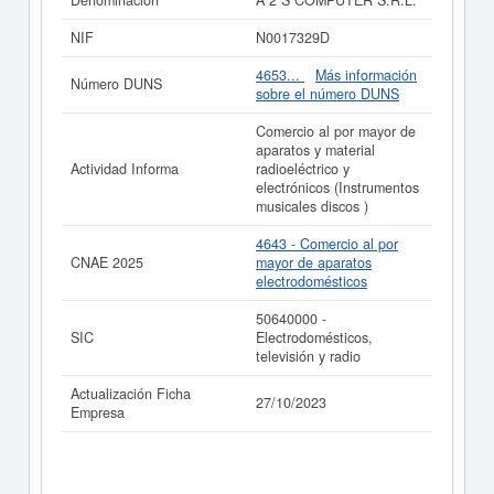
Denominación
A 2 S COMPUTER S.R.L.
página.
NIF
N0017329D
Si está interesado en conocer más datos de la empresa
A 2 S COMPUTER S.R.L. puede
acceder
4653...
Más información
Número DUNS
inmediatamente a este Informe ampliado
de A 2 S
sobre el número DUNS
COMPUTER S.R.L. y consultar los resultados de sus
años de actividad, así como los balances y cuentas de
Comercio al por mayor de
resultados disponibles.
aparatos y material
Actividad Informa
radioeléctrico y
La última actualización del informe de empresa se ha
electrónicos (Instrumentos
realizado el 27/10/2023.
musicales discos )
4643 - Comercio al por
CNAE 2025
mayor de aparatos
electrodomésticos
50640000 -
SIC
Electrodomésticos,
televisión y radio
Actualización Ficha
27/10/2023
Empresa