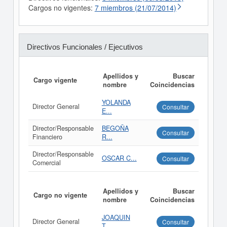
Cargos no vigentes:
7 miembros (21/07/2014)
Directivos Funcionales / Ejecutivos
Apellidos y
Buscar
Cargo vigente
nombre
Coincidencias
YOLANDA
Director General
Consultar
E...
Director/Responsable
BEGOÑA
Consultar
Financiero
R...
Director/Responsable
OSCAR C...
Consultar
Comercial
Apellidos y
Buscar
Cargo no vigente
nombre
Coincidencias
JOAQUIN
Director General
Consultar
T...