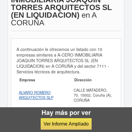
TORRES ARQUITECTOS SL
(EN LIQUIDACION)
en A
CORUÑA
A continuación le ofrecemos un listado con 10
empresas similares a A-CERO INMOBILIARIA
JOAQUIN TORRES ARQUITECTOS SL (EN
LIQUIDACION) en A CORUÑA y del sector 7111 -
Servicios técnicos de arquitectura.
Empresa
Dirección
CALLE MATADERO,
ALVARO ROMERO
70, 15002, Coruña (A),
ARQUITECTOS SLP
CORUÑA
REDACCION Y EJECUCION DE PROYECTOS DE
Hay más por ver
ARQUITECTURA, PERITACIONES Y TASACIONES
INMOBILIARIAS Y PROYECTOS TECNICOS DE
Ver Informe Ampliado
SEGURIDAD E HIGIENE