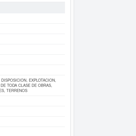
ro de la Clasificación Industrial
ha ha sido consultada el 03/06/2019
uede hacerlo en esta misma web. El
egistro Mercantil de Sevilla.
. puede
acceder inmediatamente a
años de actividad, así como los
 DISPOSICION, EXPLOTACION,
DE TODA CLASE DE OBRAS,
ES, TERRENOS