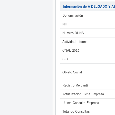
26/07/2007. La categoría CNAE en
Estándar o SIC,
A DELGADO Y AS
Información de A DELGADO Y 
y contabiliza un total de 2 consu
patrimonio social de esta em
Denominación
Si está interesado en conocer
NIF
este Informe ampliado
de A DELGAD
Número DUNS
Actividad Informa
CNAE 2025
SIC
Objeto Social
Registro Mercantil
Actualización Ficha Empresa
Última Consulta Empresa
Total de Consultas