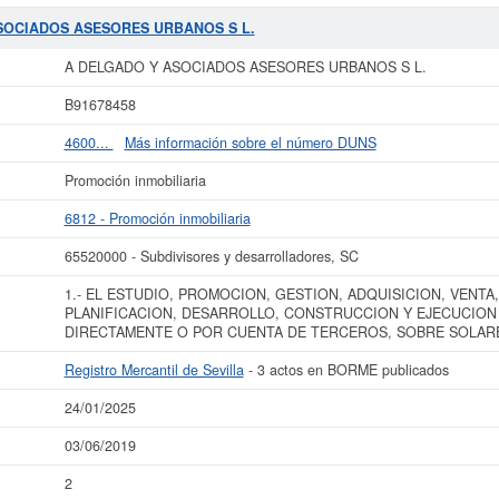
 la que está dada de alta esta empresa es 6812 - Promoción inmobiliaria. Dent
OCIADOS ASESORES URBANOS S L.
cuenta con el número 65520000. La fic
ASOCIADOS ASESORES URBANOS S L.
ltas. Si quiere consultar qué subvenciones puede llegar a pedir esta empresa, p
presa es de 0 a 3.100 €. El BORME tiene publicados 3 actos y está afiliada al R
A DELGADO Y ASOCIADOS ASESORES URBANOS S L.
 más datos de la empresa A DELGADO Y ASOCIADOS ASESORES URBANOS S L
B91678458
O Y ASOCIADOS ASESORES URBANOS S L. y consultar los resultados de sus 
balances y cuentas de resultados disponibles.
4600...
Más información sobre el número DUNS
La última actualización del informe de empresa se ha realizado el 24/01/2025.
Promoción inmobiliaria
6812 - Promoción inmobiliaria
65520000 - Subdivisores y desarrolladores, SC
1.- EL ESTUDIO, PROMOCION, GESTION, ADQUISICION, VENTA,
PLANIFICACION, DESARROLLO, CONSTRUCCION Y EJECUCION 
DIRECTAMENTE O POR CUENTA DE TERCEROS, SOBRE SOLAR
Registro Mercantil de Sevilla
- 3 actos en BORME publicados
24/01/2025
03/06/2019
2