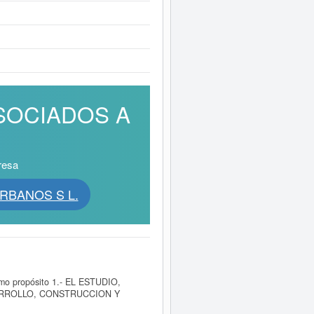
 ASOCIADOS A
resa
URBANOS S L.
mo propósito 1.- EL ESTUDIO,
SARROLLO, CONSTRUCCION Y
TERRENOS y fue creada el día