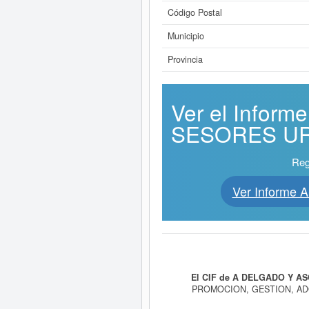
Código Postal
Municipio
Provincia
Ver el Infor
SESORES URB
Reg
Ver Informe
El CIF de A DELGADO Y A
PROMOCION, GESTION, ADQ
EJECUCION DE TODA CLASE DE 