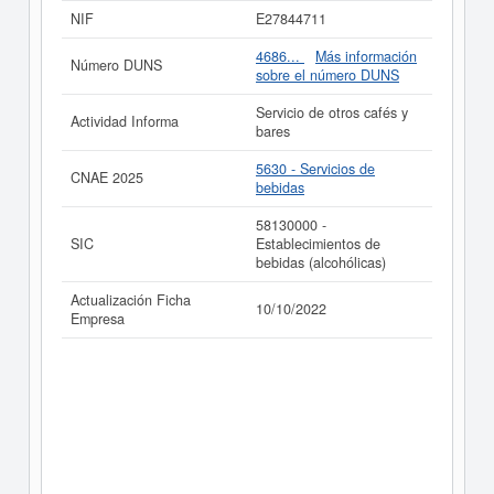
Si está interesado en conocer más datos de la empresa
NIF
E27844711
A DO RICHARD C.B. puede
acceder inmediatamente a
este Informe ampliado
de A DO RICHARD C.B. y
4686...
Más información
Número DUNS
consultar los resultados de sus años de actividad, así
sobre el número DUNS
como los balances y cuentas de resultados disponibles.
Servicio de otros cafés y
La última actualización del informe de empresa se ha
Actividad Informa
bares
realizado el 10/10/2022.
5630 - Servicios de
CNAE 2025
bebidas
58130000 -
SIC
Establecimientos de
bebidas (alcohólicas)
Actualización Ficha
10/10/2022
Empresa