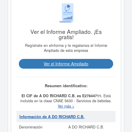
Ver el Informe Ampliado. ¡Es
gratis!
Regístrate en eInforma y te regalamos el Informe
Ampliado de esta empresa
Ver el Informe Ampliado
Resumen identificativo:
El CIF de A DO RICHARD C.B. es E27844711.
Está
incluida en la clase CNAE 5630 - Servicios de bebidas.
Dentro de la clasificación de numeración de empresas
Ver más >
SIC,
A DO RICHARD C.B.
dispone del número
58130000. Para consultar las subvenciones que la
Información de A DO RICHARD C.B.
presente empresa puede solicitar lo puede hacer en
esta misma página.
Denominación
A DO RICHARD C.B.