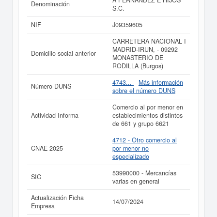
A FERNANDEZ E HIJOS
Denominación
a qué subvenciones puede aspirar esta empresa puede
S.C.
realizarlo aquí mismo.
NIF
J09359605
Si está interesado en conocer más datos de la empresa
A FERNANDEZ E HIJOS S.C. puede
acceder
CARRETERA NACIONAL I
inmediatamente a este Informe ampliado
de A
MADRID-IRUN, - 09292
Domicilio social anterior
FERNANDEZ E HIJOS S.C. y consultar los resultados
MONASTERIO DE
de sus años de actividad, así como los balances y
RODILLA (Burgos)
cuentas de resultados disponibles.
4743...
Más información
La última actualización del informe de empresa se ha
Número DUNS
sobre el número DUNS
realizado el 14/07/2024.
Comercio al por menor en
Actividad Informa
establecimientos distintos
de 661 y grupo 6621
4712 - Otro comercio al
CNAE 2025
por menor no
especializado
53990000 - Mercancías
SIC
varias en general
Actualización Ficha
14/07/2024
Empresa