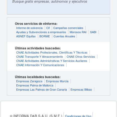
Busque gratis empresas, autónomos y ejecutivos
Otros servicios de eInforma:
Informe de solvencia
Cif
Campañas comerciales
Ayudas y Subvenciones a empresarios
Morosos RAI
SABI
ASNEF Equifax
BORME
Cuentas Anuales
Últimas actividades buscadas:
CNAE Actividades Profesionales, Científicas Y Técnicas
CNAE Transporte Y Almacenamiento
CNAE Otros Servicios
CNAE Actividades Administrativas Y Servicios Auxliares
CNAE Información Y Comunicaciones
Últimas localidades buscadas:
Empresas Zaragoza
Empresas Murcia
Empresas Palma de Mallorca
Empresas Las Palmas de Gran Canaria
Empresas Bilbao
© INFORMA D&B S.A.U. (S.M.E.)
Condiciones de Uso