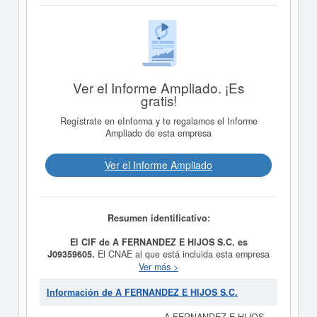
Ver el Informe Ampliado. ¡Es
gratis!
Regístrate en eInforma y te regalamos el Informe
Ampliado de esta empresa
Ver el Informe Ampliado
Resumen identificativo:
El CIF de A FERNANDEZ E HIJOS S.C. es
J09359605.
El CNAE al que está incluida esta empresa
es 4712 - Otro comercio al por menor no especializado.
Ver más >
El número SIC asociado para
A FERNANDEZ E HIJOS
S.C.
es el 53990000. La empresa
A FERNANDEZ E
Información de A FERNANDEZ E HIJOS S.C.
HIJOS S.C.
se ha consultado el 23/06/2010,
acumulando un total de consultas de 4. Para informase