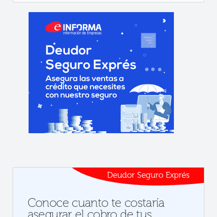
Deudor Seguro Exprés
Conoce cuanto te costaría
asegurar el cobro de tus