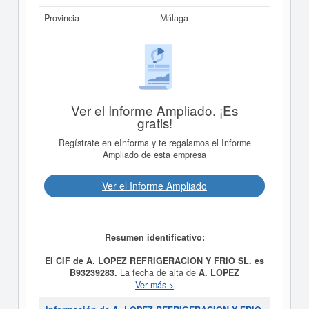
Provincia
Málaga
Ver el Informe Ampliado. ¡Es
gratis!
Regístrate en eInforma y te regalamos el Informe
Ampliado de esta empresa
Ver el Informe Ampliado
Resumen identificativo:
El CIF de A. LOPEZ REFRIGERACION Y FRIO SL. es
B93239283.
La fecha de alta de
A. LOPEZ
REFRIGERACION Y FRIO SL.
fue el día 12/02/2013,
Ver más >
constituyendo su meta como Compraventa y reparación
de vehículos. Reparación y mantenimiento de