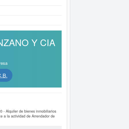
ANZANO Y CIA
resa
.B.
 - Alquiler de bienes inmobiliarios
 a la actividad de Arrendador de
eces. Para documentarse que tipo de
.