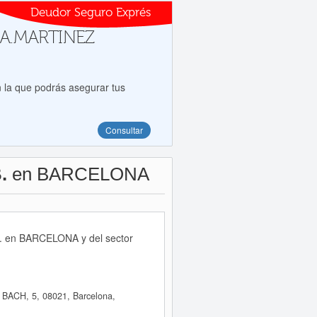
Deudor Seguro Exprés
 a A.MARTINEZ
 la que podrás asegurar tus
Consultar
.
en BARCELONA
. en BARCELONA y del sector
ACH, 5, 08021, Barcelona,