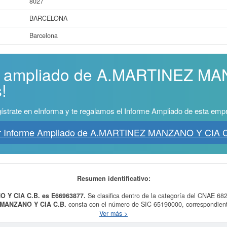
8027
BARCELONA
Barcelona
me ampliado de A.MARTINEZ M
!
ístrate en eInforma y te regalamos el Informe Ampliado de esta emp
r Informe Ampliado de A.MARTINEZ MANZANO Y CIA C
Resumen identificativo:
 Y CIA C.B. es E66963877.
Se clasifica dentro de la categoría del CNAE 6820
MANZANO Y CIA C.B.
consta con el número de SIC 65190000, correspondiente
onsulta de la ficha ha sido el 28/11/2025. La ficha se ha consultado hasta 2 v
Ver más >
subvenciones puede solicitar esta empresa y otras parecidas puede hacerlo aquí