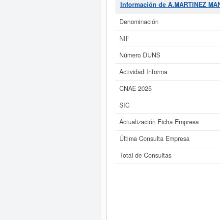
Información de A.MARTINEZ MA
Si está interesado en conocer m
de A.MARTINEZ MANZANO Y CIA C.B. y
Denominación
NIF
Número DUNS
Actividad Informa
CNAE 2025
SIC
Actualización Ficha Empresa
Última Consulta Empresa
Total de Consultas