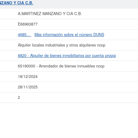
NZANO Y CIA C.B.
ás datos de la empresa A.MARTINEZ MANZANO Y CIA C.B. puede
acceder inmed
 consultar los resultados de sus años de actividad, así como los balances y
A.MARTINEZ MANZANO Y CIA C.B.
La última actualización del informe de empresa se ha realizado el 18/12/2024.
E66963877
4685...
Más información sobre el número DUNS
Alquiler locales industriales y otros alquileres ncop
6820 - Alquiler de bienes inmobiliarios por cuenta propia
65190000 - Arrendador de bienes inmuebles ncop
18/12/2024
28/11/2025
2