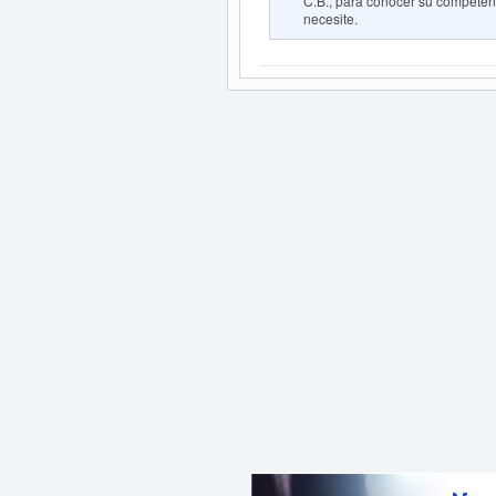
C.B., para conocer su competenci
necesite.