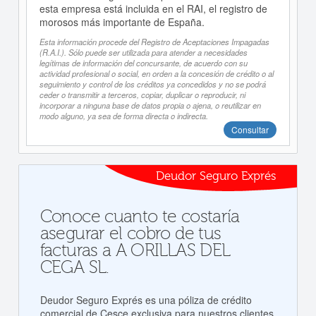
esta empresa está incluida en el RAI, el registro de
morosos más importante de España.
Esta información procede del Registro de Aceptaciones Impagadas
(R.A.I.). Sólo puede ser utilizada para atender a necesidades
legítimas de información del concursante, de acuerdo con su
actividad profesional o social, en orden a la concesión de crédito o al
seguimiento y control de los créditos ya concedidos y no se podrá
ceder o transmitir a terceros, copiar, duplicar o reproducir, ni
incorporar a ninguna base de datos propia o ajena, o reutilizar en
modo alguno, ya sea de forma directa o indirecta.
Consultar
Deudor Seguro Exprés
Conoce cuanto te costaría
asegurar el cobro de tus
facturas a A ORILLAS DEL
CEGA SL.
Deudor Seguro Exprés es una póliza de crédito
comercial de Cesce exclusiva para nuestros clientes