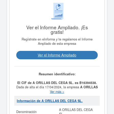
Ver el Informe Ampliado. ¡Es
gratis!
Regístrate en eInforma y te regalamos el Informe
Ampliado de esta empresa
Ver el Informe Ampliado
Resumen identificativo:
El CIF de A ORILLAS DEL CEGA SL. es B16394538.
Dada de alta el día 17/04/2024, la empresa
A ORILLAS
DEL CEGA SL.
tiene como propósito CAMPINGS.
Ver más >
RESTAURANTES Y PUESTOS DE COMIDAS, GESTION
DE INSTALACIONES DEPORTIVAS, SERVICIOS
Información de A ORILLAS DEL CEGA SL.
INTEGRALES A EDIFICIOS E INSTALACIONES,
PROVISION DE COMIDAS PREPARADAS PARA
A ORILLAS DEL CEGA
Denominación
EVENTOS, OTRAS ACTIVIDADES RECREATIVAS Y DE