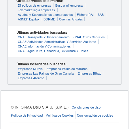
Otros servicios de eInforma:
Directivos de empresas
Buscar nif empresa
Telemarketing a empresas
Ayudas y Subvenciones a empresarios
Fichero RAI
SABI
ASNEF Equifax
BORME
Cuentas Anuales
Últimas actividades buscadas:
CNAE Transporte Y Almacenamiento
CNAE Otros Servicios
CNAE Actividades Administrativas Y Servicios Auxliares
CNAE Información Y Comunicaciones
CNAE Agricultura, Ganadería, Silvicultura Y Pesca
Últimas localidades buscadas:
Empresas Murcia
Empresas Palma de Mallorca
Empresas Las Palmas de Gran Canaria
Empresas Bilbao
Empresas Alicante
© INFORMA D&B S.A.U. (S.M.E.)
Condiciones de Uso
Política de Privacidad
Política de Cookies
Configuración de cookies