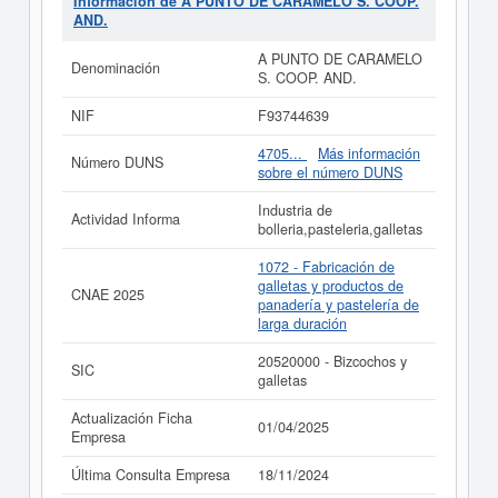
Información de A PUNTO DE CARAMELO S. COOP.
clasificación SIC correspondiente a la actividad
AND.
20520000. La ficha contabiliza un total de 6 consultas.
La última visualización es del 18/11/2024. Esta empresa
A PUNTO DE CARAMELO
Denominación
y otras similiares pueden aspirar a algunas
S. COOP. AND.
subvenciones. Descubra a cuales desde aquí.
NIF
F93744639
Si está interesado en conocer más datos de la empresa
A PUNTO DE CARAMELO S. COOP. AND. puede
4705...
Más información
Número DUNS
acceder inmediatamente a este Informe ampliado
de A
sobre el número DUNS
PUNTO DE CARAMELO S. COOP. AND. y consultar los
resultados de sus años de actividad, así como los
Industria de
Actividad Informa
balances y cuentas de resultados disponibles.
bolleria,pasteleria,galletas
La última actualización del informe de empresa se ha
1072 - Fabricación de
realizado el 01/04/2025.
galletas y productos de
CNAE 2025
panadería y pastelería de
larga duración
20520000 - Bizcochos y
SIC
galletas
Actualización Ficha
01/04/2025
Empresa
Última Consulta Empresa
18/11/2024