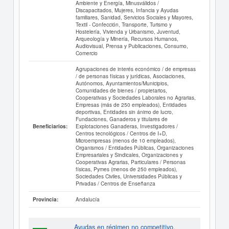
Ambiente y Energía, Minusválidos /
Discapacitados, Mujeres, Infancia y Ayudas
familiares, Sanidad, Servicios Sociales y Mayores,
Textil - Confección, Transporte, Turismo y
Hostelería, Vivienda y Urbanismo, Juventud,
Arqueología y Minería, Recursos Humanos,
Audiovisual, Prensa y Publicaciones, Consumo,
Comercio
Agrupaciones de interés económico / de empresas
/ de personas físicas y jurídicas, Asociaciones,
Autónomos, Ayuntamientos/Municipios,
Comunidades de bienes / propietarios,
Cooperativas y Sociedades Laborales no Agrarias,
Empresas (más de 250 empleados), Entidades
deportivas, Entidades sin ánimo de lucro,
Fundaciones, Ganaderos y titulares de
Explotaciones Ganaderas, Investigadores /
Beneficiarios:
Centros tecnológicos / Centros de I+D,
Microempresas (menos de 10 empleados),
Organismos / Entidades Públicas, Organizaciones
Empresariales y Sindicales, Organizaciones y
Cooperativas Agrarias, Particulares / Personas
físicas, Pymes (menos de 250 empleados),
Sociedades Civiles, Universidades Públicas y
Privadas / Centros de Enseñanza
Andalucía
Provincia:
Ayudas en régimen no competitivo.