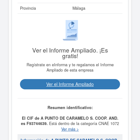
Provincia
Málaga
Ver el Informe Ampliado. ¡Es
gratis!
Regístrate en eInforma y te regalamos el Informe
Ampliado de esta empresa
Ver el Informe Ampliado
Resumen identificativo:
El CIF de A PUNTO DE CARAMELO S. COOP. AND.
es F93744639.
Está dentro de la categoría CNAE 1072
- Fabricación de galletas y productos de panadería y
Ver más >
pastelería de larga duración. La empresa
A PUNTO DE
CARAMELO S. COOP. AND.
se encuentra en la