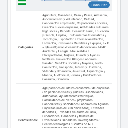
Consultar
Agricultura, Ganadería, Caza y Pesca, Artesanía,
Asociacionismo y Voluntariado, Calidad,
Cooperación empresarial, Corporaciones Locales,
Creación nuevas empresas, Actividades culturales,
lingüísticas y Deporte, Desarrollo Rural, Educación
y Ciencia, Empleo, Equipamientos informáticos y
Tecnología, Exportación / Internacionalización,
Formación, Inversiones Materiales y Equipos, I + D
+ i (Investigación+Desarrollo+Innovación), Medio
Categorías:
Ambiente y Energía, Minusválidos /
Discapacitados, Mujeres, Infancia y Ayudas
familiares, Prevención Riesgos Laborales,
Sanidad, Servicios Sociales y Mayores, Textil -
Confección, Transporte, Turismo y Hostelería,
Vivienda y Urbanismo, Juventud, Arqueología y
Minería, Audiovisual, Prensa y Publicaciones,
Consumo, Comercio
Agrupaciones de interés económico / de empresas
/ de personas físicas y jurídicas, Asociaciones,
Autónomos, Ayuntamientos/Municipios,
Comunidades de bienes / propietarios,
Cooperativas y Sociedades Laborales no Agrarias,
Empresas (más de 250 empleados), Entidades
deportivas, Entidades sin ánimo de lucro,
Fundaciones, Ganaderos y titulares de
Explotaciones Ganaderas, Investigadores /
Beneficiarios:
Centros tecnológicos / Centros de I+D,
Microempresas (menos de 10 empleados),