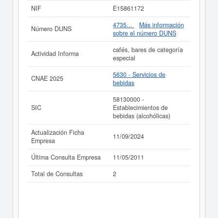
NIF
E15861172
Si está interesado en conocer más datos de la empresa
A. REPICHOCA C.B. puede
acceder inmediatamente a
4735...
Más información
Número DUNS
este Informe ampliado
de A. REPICHOCA C.B. y
sobre el número DUNS
consultar los resultados de sus años de actividad, así
como los balances y cuentas de resultados disponibles.
cafés, bares de categoría
Actividad Informa
especial
La última actualización del informe de empresa se ha
realizado el 11/09/2024.
5630 - Servicios de
CNAE 2025
bebidas
58130000 -
SIC
Establecimientos de
bebidas (alcohólicas)
Actualización Ficha
11/09/2024
Empresa
Última Consulta Empresa
11/05/2011
Total de Consultas
2