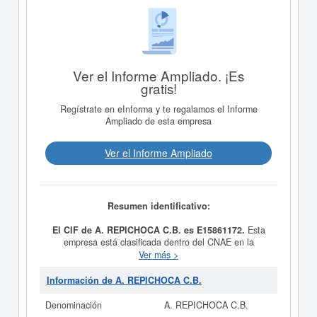
Ver el Informe Ampliado. ¡Es
gratis!
Regístrate en eInforma y te regalamos el Informe
Ampliado de esta empresa
Ver el Informe Ampliado
Resumen identificativo:
El CIF de A. REPICHOCA C.B. es E15861172.
Esta
empresa está clasificada dentro del CNAE en la
categoría 5630 - Servicios de bebidas.
A. REPICHOCA
Ver más >
C.B.
se encuentra dentro de la clasificación SIC con el
número 58130000. Se ha consultado esta ficha un total
Información de A. REPICHOCA C.B.
de 2 veces, donde la última consulta se ha producido el
11/05/2011. Aquí mismo puede informarse de qué
Denominación
A. REPICHOCA C.B.
subvenciones puede solicitar esta empresa.