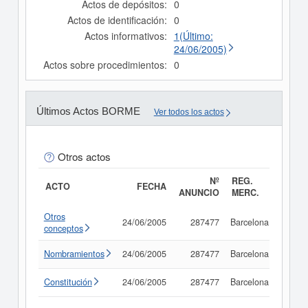
Actos de depósitos:
0
Actos de identificación:
0
Actos informativos:
1(Último:
24/06/2005)
Actos sobre procedimientos:
0
Últimos Actos BORME
Ver todos los actos
Otros actos
Nº
REG.
ACTO
FECHA
ANUNCIO
MERC.
Otros
24/06/2005
287477
Barcelona
Consu
conceptos
Nombramientos
24/06/2005
287477
Barcelona
Consu
Constitución
24/06/2005
287477
Barcelona
Consu