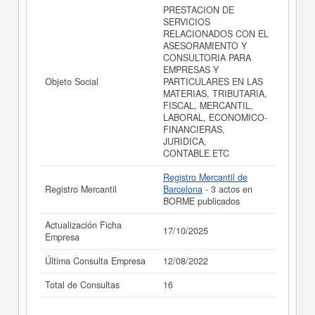
MERCANTIL CONTABLE S.L. puede
acceder
PRESTACION DE
inmediatamente a este Informe ampliado
de A
SERVICIOS
ROSELLO A GABINETE FISCAL JURIDICO
RELACIONADOS CON EL
MERCANTIL CONTABLE S.L. y consultar los resultados
ASESORAMIENTO Y
de sus años de actividad, así como los balances y
CONSULTORIA PARA
cuentas de resultados disponibles.
EMPRESAS Y
Objeto Social
PARTICULARES EN LAS
La última actualización del informe de empresa se ha
MATERIAS, TRIBUTARIA,
realizado el 17/10/2025.
FISCAL, MERCANTIL,
LABORAL, ECONOMICO-
FINANCIERAS,
JURIDICA,
CONTABLE.ETC
Registro Mercantil de
Registro Mercantil
Barcelona
- 3 actos en
BORME publicados
Actualización Ficha
17/10/2025
Empresa
Última Consulta Empresa
12/08/2022
Total de Consultas
16