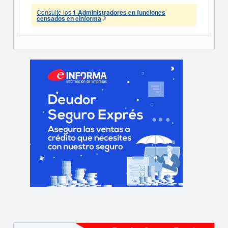
Consulte los
1 Administradores en funciones
censados en eInforma