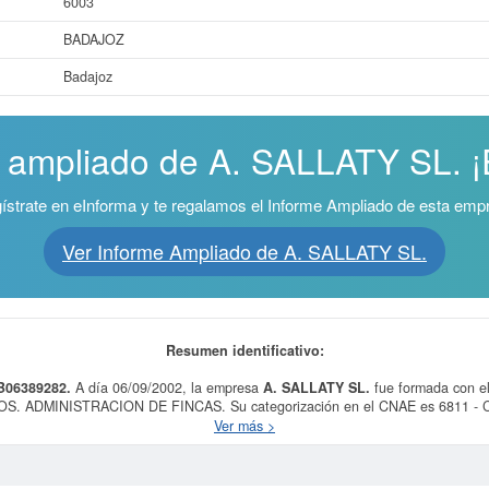
6003
BADAJOZ
Badajoz
e ampliado de A. SALLATY SL. ¡E
ístrate en eInforma y te regalamos el Informe Ampliado de esta emp
Ver Informe Ampliado de A. SALLATY SL.
Resumen identificativo:
 B06389282.
A día 06/09/2002, la empresa
A. SALLATY SL.
fue formada con 
ADMINISTRACION DE FINCAS. Su categorización en el CNAE es 6811 - Comp
ión SIC, la empresa
A. SALLATY SL.
cuenta con el número 65520000. Esta emp
Ver más >
consulta ha sido el 20/04/2017. Esta compañia puede solicitar alguna subvención
Su patrimonio social de la compañia está entre el rango de 0 a 3.100 €. Esta 
BORME y se dió de alta en el Registro Mercantil de Badajoz.