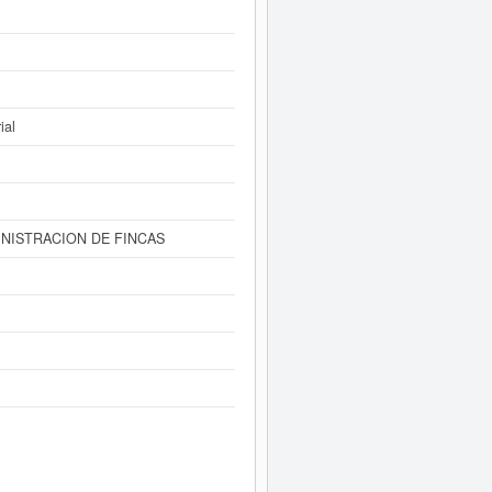
forme ampliado
de A. SALLATY SL. y
dos disponibles.
ial
NISTRACION DE FINCAS