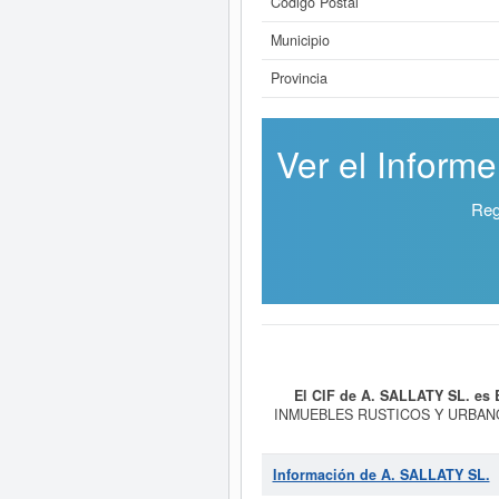
Código Postal
Municipio
Provincia
Ver el Inform
Reg
El CIF de A. SALLATY SL. es
INMUEBLES RUSTICOS Y URBANOS. 
por cuenta propia. En la clasificac
un total de 18 veces. La última 
puede hacerlo en esta misma web. 
Información de A. SALLATY SL.