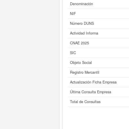
Denominación
Si está interesado en conocer más
consultar los r
NIF
Número DUNS
Actividad Informa
CNAE 2025
SIC
Objeto Social
Registro Mercantil
Actualización Ficha Empresa
Última Consulta Empresa
Total de Consultas