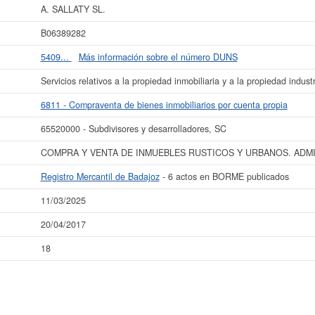
A. SALLATY SL.
 datos de la empresa A. SALLATY SL. puede
acceder inmediatamente a este In
esultados de sus años de actividad, así como los balances y cuentas de resulta
B06389282
La última actualización del informe de empresa se ha realizado el 11/03/2025.
5409...
Más información sobre el número DUNS
Servicios relativos a la propiedad inmobiliaria y a la propiedad industr
6811 - Compraventa de bienes inmobiliarios por cuenta propia
65520000 - Subdivisores y desarrolladores, SC
COMPRA Y VENTA DE INMUEBLES RUSTICOS Y URBANOS. ADMI
Registro Mercantil de Badajoz
- 6 actos en BORME publicados
11/03/2025
20/04/2017
18