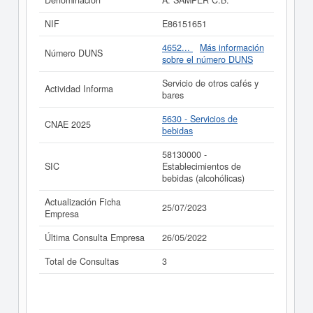
Denominación
A. SAMPER C.B.
Si está interesado en conocer más datos de la empresa
NIF
E86151651
A. SAMPER C.B. puede
acceder inmediatamente a este
Informe ampliado
de A. SAMPER C.B. y consultar los
4652...
Más información
Número DUNS
resultados de sus años de actividad, así como los
sobre el número DUNS
balances y cuentas de resultados disponibles.
Servicio de otros cafés y
La última actualización del informe de empresa se ha
Actividad Informa
bares
realizado el 25/07/2023.
5630 - Servicios de
CNAE 2025
bebidas
58130000 -
SIC
Establecimientos de
bebidas (alcohólicas)
Actualización Ficha
25/07/2023
Empresa
Última Consulta Empresa
26/05/2022
Total de Consultas
3