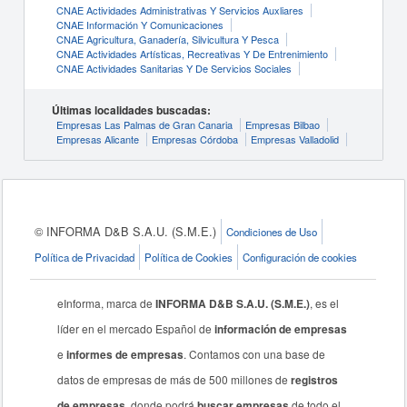
CNAE Actividades Administrativas Y Servicios Auxliares
CNAE Información Y Comunicaciones
CNAE Agricultura, Ganadería, Silvicultura Y Pesca
CNAE Actividades Artísticas, Recreativas Y De Entrenimiento
CNAE Actividades Sanitarias Y De Servicios Sociales
Últimas localidades buscadas:
Empresas Las Palmas de Gran Canaria
Empresas Bilbao
Empresas Alicante
Empresas Córdoba
Empresas Valladolid
© INFORMA D&B S.A.U. (S.M.E.)
Condiciones de Uso
Política de Privacidad
Política de Cookies
Configuración de cookies
eInforma, marca de
INFORMA D&B S.A.U. (S.M.E.)
, es el
líder en el mercado Español de
información de empresas
e
informes de empresas
. Contamos con una base de
datos de empresas de más de 500 millones de
registros
de empresas
, donde podrá
buscar empresas
de todo el