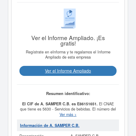
Ver el Informe Ampliado. ¡Es
gratis!
Regístrate en eInforma y te regalamos el Informe
Ampliado de esta empresa
Ver el Informe Ampliado
Resumen identificativo:
El CIF de A. SAMPER C.B. es E86151651.
El CNAE
que tiene es 5630 - Servicios de bebidas. El número del
SIC correspondiente a la empresa
A. SAMPER C.B.
es
Ver más >
el 58130000. Esta ficha de empresa se ha consultado
un total de 3. La última consulta ha sido el 26/05/2022.
Información de A. SAMPER C.B.
En esta página puede consultar además las
subvenciones a las que puede optar esta empresa.