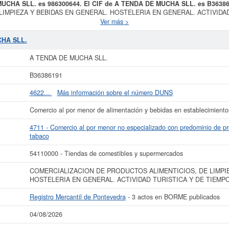
 MUCHA SLL. es 986300644. El CIF de A TENDA DE MUCHA SLL. es B3638
IMPIEZA Y BEBIDAS EN GENERAL. HOSTELERIA EN GENERAL. ACTIVIDAD
A TENDA DE MUCHA SLL.
, dada de alta el día 12/06/2001. Su CNAE corresp
Ver más >
minio de productos alimenticios, bebidas y tabaco. Los digitos correspondien
 TENDA DE MUCHA SLL.
se compone de un total de 1 empleados. La consulta 
CHA SLL.
umula un total de 37 consultas. Esta empresa y las similares de su sector pue
 la consulta en esta página. El capital social de la empresa se encuentra den
A TENDA DE MUCHA SLL.
LL.
está dada de alta en el Registro Mercantil de Pontevedra y tiene 3 actos 
B36386191
 más datos de la empresa A TENDA DE MUCHA SLL. puede
acceder inmediatamen
ltar los resultados de sus años de actividad, así como los balances y cuenta
4622...
Más información sobre el número DUNS
La última actualización del informe de empresa se ha realizado el 04/08/2026.
Comercio al por menor de alimentación y bebidas en establecimient
4711 - Comercio al por menor no especializado con predominio de pro
tabaco
54110000 - Tiendas de comestibles y supermercados
COMERCIALIZACION DE PRODUCTOS ALIMENTICIOS, DE LIMPIE
HOSTELERIA EN GENERAL. ACTIVIDAD TURISTICA Y DE TIEMPO
Registro Mercantil de Pontevedra
- 3 actos en BORME publicados
04/08/2026