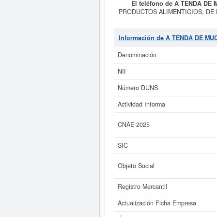
El teléfono de A TENDA DE
PRODUCTOS ALIMENTICIOS, DE L
es el propósito final de la empresa
menor no especializado con predo
MUCHA SLL.
son 54110000.
A
Información de A TENDA DE MU
empresa ha sido el 07/05/2025. Ac
desea saber cuales son puede hacer
Denominación
TENDA DE MUCHA S
NIF
Si está interesado en conocer
TENDA DE MUCHA SLL. y consu
Número DUNS
Actividad Informa
CNAE 2025
SIC
Objeto Social
Registro Mercantil
Actualización Ficha Empresa