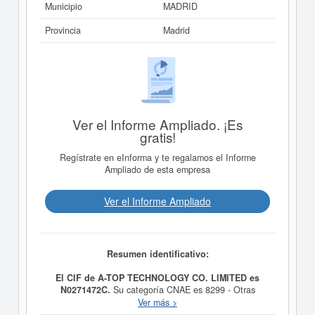
Municipio
MADRID
Provincia
Madrid
Ver el Informe Ampliado. ¡Es
gratis!
Regístrate en eInforma y te regalamos el Informe
Ampliado de esta empresa
Ver el Informe Ampliado
Resumen identificativo:
El CIF de A-TOP TECHNOLOGY CO. LIMITED es
N0271472C.
Su categoría CNAE es 8299 - Otras
actividades de apoyo a las empresas n.c.o.p.. La
Ver más >
actividad de la clasificación del Sistema Internacional de