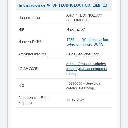
Clasificación de empresas corresponde al número
Información de A-TOP TECHNOLOGY CO. LIMITED
73890000. Puede consultar las posibles subvenciones
para esta empresa y otras similares en esta misma
A-TOP TECHNOLOGY
Denominación
página.
CO. LIMITED
Si está interesado en conocer más datos de la empresa
NIF
N0271472C
A-TOP TECHNOLOGY CO. LIMITED puede
acceder
inmediatamente a este Informe ampliado
de A-TOP
4725...
Más información
Número DUNS
TECHNOLOGY CO. LIMITED y consultar los resultados
sobre el número DUNS
de sus años de actividad, así como los balances y
cuentas de resultados disponibles.
Actividad Informa
Otros Servicios ncop
La última actualización del informe de empresa se ha
8299 - Otras actividades
realizado el 18/12/2024.
CNAE 2025
de apoyo a las empresas
n.c.o.p.
73890000 - Servicios
SIC
comerciales ncop.
Actualización Ficha
18/12/2024
Empresa