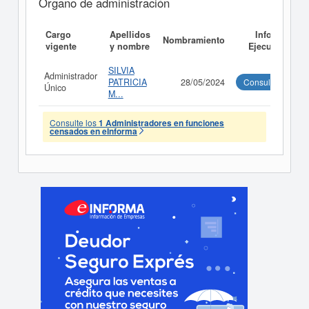
Órgano de administración
Cargo
Apellidos
Informe
Nombramiento
vigente
y nombre
Ejecutivo
SILVIA
Administrador
PATRICIA
28/05/2024
Consultar
Único
M...
Consulte los
1 Administradores en funciones
censados en eInforma