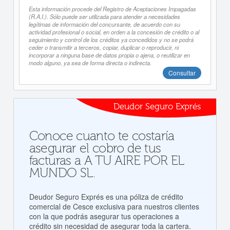
Esta información procede del Registro de Aceptaciones Impagadas
(R.A.I.). Sólo puede ser utilizada para atender a necesidades
legítimas de información del concursante, de acuerdo con su
actividad profesional o social, en orden a la concesión de crédito o al
seguimiento y control de los créditos ya concedidos y no se podrá
ceder o transmitir a terceros, copiar, duplicar o reproducir, ni
incorporar a ninguna base de datos propia o ajena, o reutilizar en
modo alguno, ya sea de forma directa o indirecta.
Consultar
Deudor Seguro Exprés
Conoce cuanto te costaría
asegurar el cobro de tus
facturas a A TU AIRE POR EL
MUNDO SL.
Deudor Seguro Exprés es una póliza de crédito
comercial de Cesce exclusiva para nuestros clientes
con la que podrás asegurar tus operaciones a
crédito sin necesidad de asegurar toda la cartera.