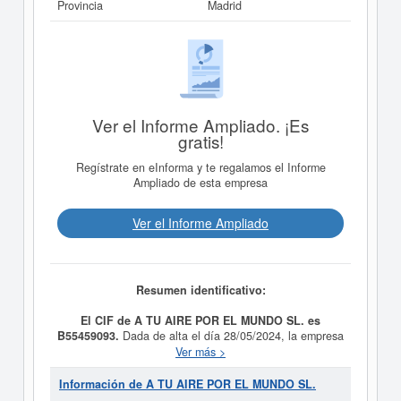
Provincia
Madrid
Ver el Informe Ampliado. ¡Es
gratis!
Regístrate en eInforma y te regalamos el Informe
Ampliado de esta empresa
Ver el Informe Ampliado
Resumen identificativo:
El CIF de A TU AIRE POR EL MUNDO SL. es
B55459093.
Dada de alta el día 28/05/2024, la empresa
A TU AIRE POR EL MUNDO SL.
tiene como propósito
Ver más >
Otras actividades de apoyo a las empresas. Su CNAE
es 8299 - Otras actividades de apoyo a las empresas
Información de A TU AIRE POR EL MUNDO SL.
n.c.o.p.. Esta empresa está incluida dentro de la