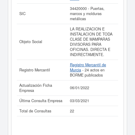
de sus años de actividad, así como los balances y
cuentas de resultados disponibles.
34420000 - Puertas,
SIC
marcos y molduras
La última actualización del informe de empresa se ha
metálicas
realizado el 06/01/2022.
LA REALIZACION E
INSTALACION DE TODA
CLASE DE MAMPARAS
Objeto Social
DIVISORAS PARA
OFICINAS. DIRECTA E
INDIRECTAMENTE.
Registro Mercantil de
Registro Mercantil
Murcia
- 24 actos en
BORME publicados
Actualización Ficha
06/01/2022
Empresa
Última Consulta Empresa
03/03/2021
Total de Consultas
22