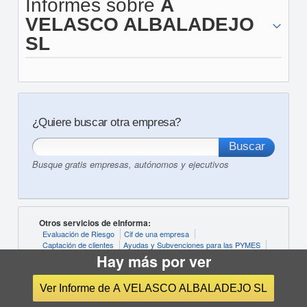
Informes sobre
A
VELASCO ALBALADEJO
SL
¿Quiere buscar otra empresa?
Busque gratis empresas, autónomos y ejecutivos
Otros servicios de eInforma:
Evaluación de Riesgo
Cif de una empresa
Captación de clientes
Ayudas y Subvenciones para las PYMES
Registro Aceptaciones Impagadas
SABI
Hay más por ver
Morosidad Particulares
BORME
Cuentas Anuales
Ver Informe de A VELASCO ALBALADEJO SL
Últimas actividades buscadas: