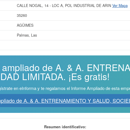
CALLE NOGAL, 14 - LOC A, POL INDUSTRIAL DE ARIN
Ver Mapa
35260
AGÜIMES
Palmas, Las
me ampliado de A. & A. ENTRE
AD LIMITADA. ¡Es gratis!
ístrate en eInforma y te regalamos el Informe Ampliado de esta emp
Ampliado de A. & A. ENTRENAMIENTO Y SALUD, SOCIE
Resumen identificativo: