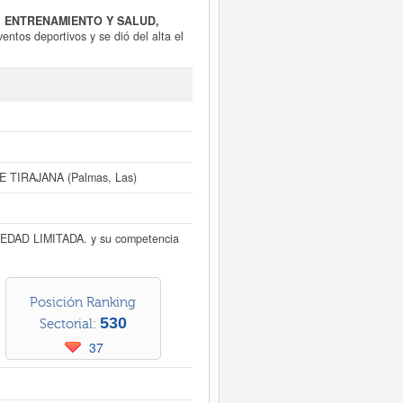
A. ENTRENAMIENTO Y SALUD,
entos deportivos y se dió del alta el
os. Dentro del Sistema Internacional
IMITADA.
se encuentra en el SIC
en plantilla. Esta ficha de empresa
onsultar a qué subvenciones puede
SOCIEDAD LIMITADA.
tiene un
 y tiene 5 actos inscritos en el
DA. puede
acceder inmediatamente a
 TIRAJANA (Palmas, Las)
 sus años de actividad, así como
EDAD LIMITADA. y su competencia
Posición Ranking
530
Sectorial:
37