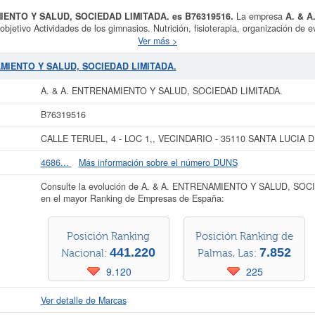
MIENTO Y SALUD, SOCIEDAD LIMITADA. es B76319516.
La empresa
A. & 
bjetivo Actividades de los gimnasios. Nutrición, fisioterapia, organización de ev
ncluida dentro de la categoría CNAE 9313 - Actividades de los centros deportiv
Ver más >
empresariales, la empresa
A. & A. ENTRENAMIENTO Y SALUD, SOCIEDAD L
TO Y SALUD, SOCIEDAD LIMITADA.
cuenta con una cantidad de 1 empleados 
NAMIENTO Y SALUD, SOCIEDAD LIMITADA.
última consulta se ha producido el 08/07/2026. En la presente página puede c
ás que estén relacionadas. La empresa
A. & A. ENTRENAMIENTO Y SALUD, 
A. & A. ENTRENAMIENTO Y SALUD, SOCIEDAD LIMITADA.
a 60.000 €. Esta empresa figura inscrita en el Registro Mercantil de Palmas, Las
BORME.
B76319516
ás datos de la empresa A. & A. ENTRENAMIENTO Y SALUD, SOCIEDAD LIMITA
CALLE TERUEL, 4 - LOC 1,, VECINDARIO - 35110 SANTA LUCIA DE
ENTRENAMIENTO Y SALUD, SOCIEDAD LIMITADA. y consultar los resultados de
los balances y cuentas de resultados disponibles.
4686...
Más información sobre el número DUNS
La última actualización del informe de empresa se ha realizado el 16/07/2026.
Consulte la evolución de A. & A. ENTRENAMIENTO Y SALUD, SOCI
en el mayor Ranking de Empresas de España:
Posición Ranking
Posición Ranking de
441.220
7.852
Nacional:
Palmas, Las:
9.120
225
Ver detalle de Marcas