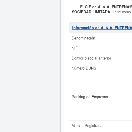
El CIF de A. & A. ENTRENA
SOCIEDAD LIMITADA.
tiene como o
día 07/06/2018. Esta empresa está i
de Clasificación de actividades 
79910000.
A. & A. ENTRENAMIEN
Información de A. & A. ENTRE
ha sido consultada 15 veces, la 
solicitar esta empresa las dem
Denominación
patrimonio aproximado de 3.100 
NIF
Si está interesado en conocer m
Domicilio social anterior
este Informe ampliado
de A. & A. 
Número DUNS
Ranking de Empresas
Marcas Registradas: