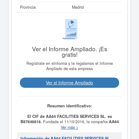
Provincia
Madrid
Ver el Informe Ampliado. ¡Es
gratis!
Regístrate en eInforma y te regalamos el Informe
Ampliado de esta empresa
Ver el Informe Ampliado
Resumen identificativo:
El CIF de AA64 FACILITIES SERVICES SL. es
B87646816.
Fundada el 11/10/2016, la compañia
AA64
FACILITIES SERVICES SL.
tiene como finalidad Los
Ver más >
servicios generales de limpieza de edificios con CNAE
8121 y otras actividades de limpieza con CNAE 8129,
Información de AA64 FACILITIES SERVICES SL.