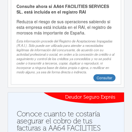
Consulte ahora si AA64 FACILITIES SERVICES
SL. está incluida en el registro RAI
Reduzca el riesgo de sus operaciones sabiendo si
esta empresa está incluida en el RAI, el registro de
morosos más importante de España.
Esta información procede del Registro de Aceptaciones Impagadas
(R.A.I.). Sólo puede ser utilizada para atender a necesidades
legítimas de información del concursante, de acuerdo con su
actividad profesional o social, en orden a la concesión de crédito o al
seguimiento y control de los créditos ya concedidos y no se podrá
ceder o transmitir a terceros, copiar, duplicar o reproducir, ni
incorporar a ninguna base de datos propia o ajena, o reutilizar en
modo alguno, ya sea de forma directa o indirecta.
Consultar
Deudor Seguro Exprés
Conoce cuanto te costaría
asegurar el cobro de tus
facturas a AA64 FACILITIES