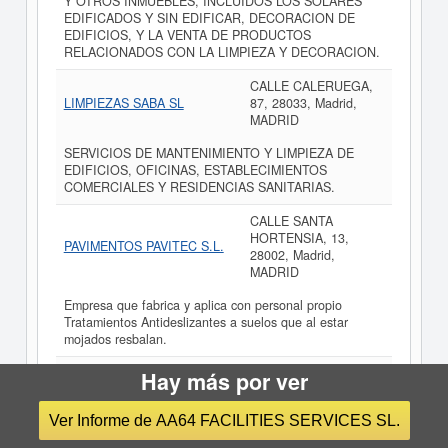
Y OTROS INMUEBLES, INCLUIDOS LOS SOLARES
EDIFICADOS Y SIN EDIFICAR, DECORACION DE
EDIFICIOS, Y LA VENTA DE PRODUCTOS
RELACIONADOS CON LA LIMPIEZA Y DECORACION.
CALLE CALERUEGA,
LIMPIEZAS SABA SL
87, 28033, Madrid,
MADRID
SERVICIOS DE MANTENIMIENTO Y LIMPIEZA DE
EDIFICIOS, OFICINAS, ESTABLECIMIENTOS
COMERCIALES Y RESIDENCIAS SANITARIAS.
CALLE SANTA
HORTENSIA, 13,
PAVIMENTOS PAVITEC S.L.
28002, Madrid,
MADRID
Empresa que fabrica y aplica con personal propio
Tratamientos Antideslizantes a suelos que al estar
mojados resbalan.
CALLE MARQUESA DE
Hay más por ver
LIMPIEZAS CARDESOL SL.
SILVELA, 9, 28026,
Madrid, MADRID
Ver Informe de AA64 FACILITIES SERVICES SL.
EFECTUAR TODA CLASE DE LIMPIEZAS DE