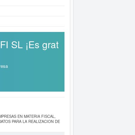
I SL ¡Es grat
resa
E EMPRESAS EN MATERIA FISCAL,
DATOS PARA LA REALIZACION DE
itución el día 07/02/2006. El
 la empresa
AAA MARTINSERFI SL