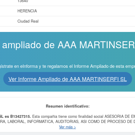
13640
HERENCIA
Ciudad Real
me ampliado de AAA MARTINSERF
ístrate en eInforma y te regalamos el Informe Ampliado de esta emp
Ver Informe Ampliado de AAA MARTINSERFI SL
Resumen identificativo:
SL es B13427315.
Esta compañia tiene como finalidad social ASESORIA D
ERA, LABORAL, INFORMATICA, AUDITORIAS, ASI COMO DE PROCESO DE 
MPANIA DE SEGUROS. GESTION DE SEGU, teniendo como fecha de su const
Ver más >
des de agentes y corredores de seguros. El número del SIC correspondiente a