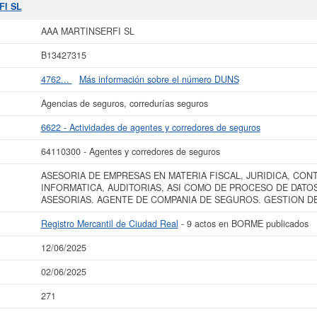
FI SL
está compuesta por un total de 2 empleados en su plantilla. Esta ficha d
FI SL
 el 02/06/2025. En esta página puede consultar además las subvenciones a las
ital de 0 a 3.100 €. Adscrita en el Registro Mercantil de Ciudad Real, tienen 
AAA MARTINSERFI SL
 más datos de la empresa AAA MARTINSERFI SL puede
acceder inmediatamente 
B13427315
ar los resultados de sus años de actividad, así como los balances y cuentas d
4762...
Más información sobre el número DUNS
La última actualización del informe de empresa se ha realizado el 12/06/2025.
Agencias de seguros, corredurías seguros
6622 - Actividades de agentes y corredores de seguros
64110300 - Agentes y corredores de seguros
ASESORIA DE EMPRESAS EN MATERIA FISCAL, JURIDICA, CONT
INFORMATICA, AUDITORIAS, ASI COMO DE PROCESO DE DATOS
ASESORIAS. AGENTE DE COMPANIA DE SEGUROS. GESTION D
Registro Mercantil de Ciudad Real
- 9 actos en BORME publicados
12/06/2025
02/06/2025
271