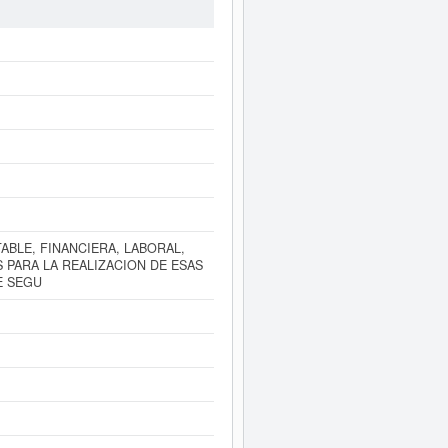
e empresa se ha consultado un total
 que puede optar esta empresa. Esta
publicados 9 actos en el BORME.
a este Informe ampliado
de AAA
e resultados disponibles.
ABLE, FINANCIERA, LABORAL,
 PARA LA REALIZACION DE ESAS
E SEGU