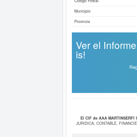
Código Postal
Municipio
Provincia
Ver el Infor
is!
Reg
El CIF de AAA MARTINSERFI 
JURIDICA, CONTABLE, FINANCI
ESAS ASESORIAS. AGENTE DE CO
CNAE que tiene es 6622 - Activida