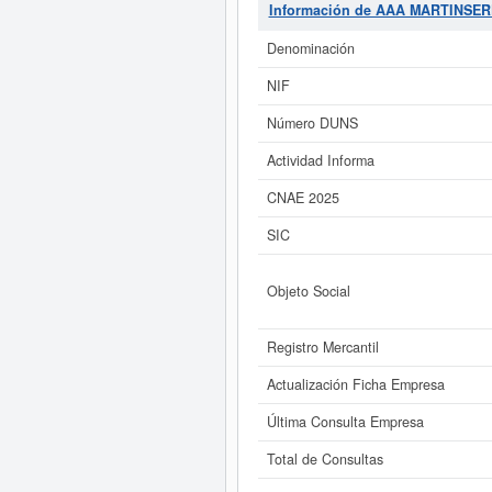
es el 64110300.
AAA MARTINSER
Información de AAA MARTINSER
de 271. La última consulta ha sido
compañía tiene un rango de cap
Denominación
Si está interesado en conocer
NIF
MARTINSERFI SL y consult
Número DUNS
Actividad Informa
CNAE 2025
SIC
Objeto Social
Registro Mercantil
Actualización Ficha Empresa
Última Consulta Empresa
Total de Consultas