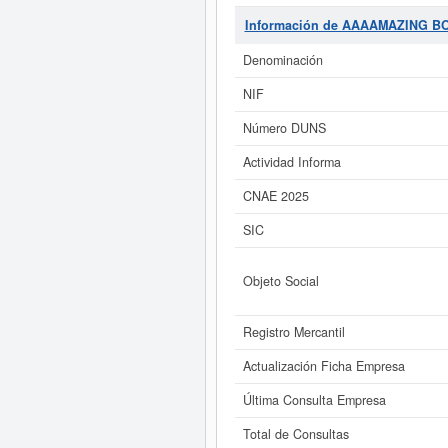
PRENDAS DE VESTIR, SERVICIOS DE 
clasificación del Sistema Inte
Información de AAAAMAZING 
SOCIEDAD LIMITADA.
cuenta
subvenciones para esta empresa y 
Denominación
NIF
Si está interesado en conocer
a este Informe ampliado
de AAAAMAZ
Número DUNS
Actividad Informa
CNAE 2025
SIC
Objeto Social
Registro Mercantil
Actualización Ficha Empresa
Última Consulta Empresa
Total de Consultas