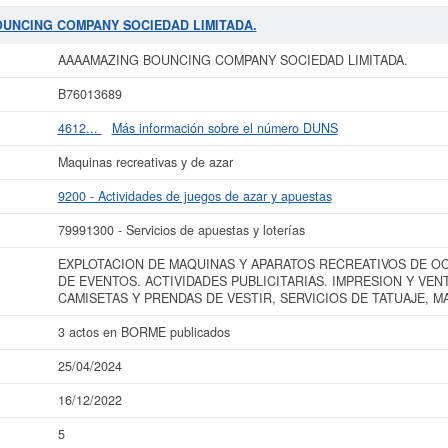
TATUAJE, MAQUIL. Su categoría CNAE es 9200 - Actividades de juegos de az
rnacional de Clasificación de empresas corresponde al número 79991300.
AAAAM
BOUNCING COMPANY SOCIEDAD LIMITADA.
 con un total de 5 consultas. Su última consulta se ha producido el 16/12/2022
otras similares en esta misma página. El rango del capital social es de 0 a 3
AAAAMAZING BOUNCING COMPANY SOCIEDAD LIMITADA.
esta empresa y esta registrada en el Registro Mercantil de Puerto de Arrecife.
B76013689
 más datos de la empresa AAAAMAZING BOUNCING COMPANY SOCIEDAD LIMIT
ING BOUNCING COMPANY SOCIEDAD LIMITADA. y consultar los resultados de
4612...
Más información sobre el número DUNS
los balances y cuentas de resultados disponibles.
Maquinas recreativas y de azar
La última actualización del informe de empresa se ha realizado el 25/04/2024.
9200 - Actividades de juegos de azar y apuestas
79991300 - Servicios de apuestas y loterías
EXPLOTACION DE MAQUINAS Y APARATOS RECREATIVOS DE OC
DE EVENTOS. ACTIVIDADES PUBLICITARIAS. IMPRESION Y VE
CAMISETAS Y PRENDAS DE VESTIR, SERVICIOS DE TATUAJE, M
3 actos en BORME publicados
25/04/2024
16/12/2022
5