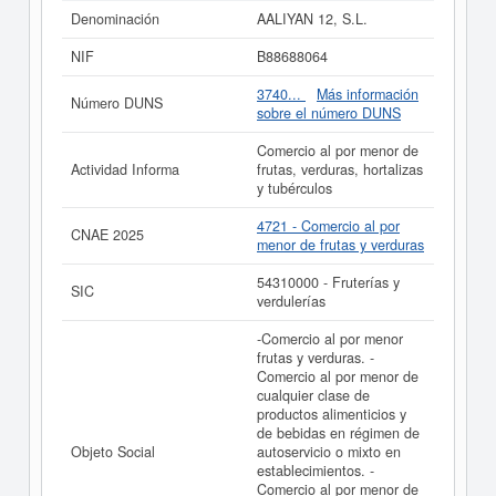
eléctricos y electrónicos para la venta física de
Denominación
AALIYAN 12, S.L.
terminales y accesorios así como la y fue constituida el
05/05/2026. Se clasifica en el CNAE dentro de la
NIF
B88688064
categoría 4721 - Comercio al por menor de frutas y
verduras. La empresa
AALIYAN 12, S.L.
se clasifica
3740...
Más información
Número DUNS
dentro del Sistema Internacional de Clasificación en la
sobre el número DUNS
actividad 54310000. Esta empresa acumula un total de
1 consultas en eInforma. La última consulta se ha
Comercio al por menor de
producido el 10/06/2026. Para saber a qué tipo de
Actividad Informa
frutas, verduras, hortalizas
subvenciones puede optar esta empresa y otras
y tubérculos
similares, puede hacerlo desde esta misma web.
AALIYAN 12, S.L.
tiene un rango de capital social de 0
4721 - Comercio al por
CNAE 2025
a 3.100 €. Existen 3 actos publicados en el BORME y
menor de frutas y verduras
en el Registro Mercantil figura en el apartado de
Castellón/Castelló.
54310000 - Fruterías y
SIC
verdulerías
Si está interesado en conocer más datos de la empresa
AALIYAN 12, S.L. puede
acceder inmediatamente a este
-Comercio al por menor
Informe ampliado
de AALIYAN 12, S.L.
frutas y verduras. -
Comercio al por menor de
La última actualización del informe de empresa se ha
cualquier clase de
realizado el 28/05/2026.
productos alimenticios y
de bebidas en régimen de
Objeto Social
autoservicio o mixto en
establecimientos. -
Comercio al por menor de