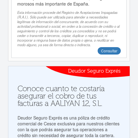
morosos más importante de España.
Esta información procede del Registro de Aceptaciones Impagadas
(R.A.I.). Sólo puede ser utilizada para atender a necesidades
legítimas de información del concursante, de acuerdo con su
actividad profesional o social, en orden a la concesión de crédito o al
seguimiento y control de los créditos ya concedidos y no se podrá
ceder o transmitir a terceros, copiar, duplicar o reproducir, ni
incorporar a ninguna base de datos propia o ajena, o reutilizar en
modo alguno, ya sea de forma directa o indirecta.
Consultar
Deudor Seguro Exprés
Conoce cuanto te costaría
asegurar el cobro de tus
facturas a AALIYAN 12, S.L.
Deudor Seguro Exprés es una póliza de crédito
comercial de Cesce exclusiva para nuestros clientes
con la que podrás asegurar tus operaciones a
crédito sin necesidad de asegurar toda la cartera.