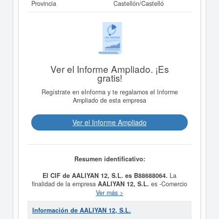
Provincia
Castellón/Castelló
Ver el Informe Ampliado. ¡Es
gratis!
Regístrate en eInforma y te regalamos el Informe
Ampliado de esta empresa
Ver el Informe Ampliado
Resumen identificativo:
El CIF de AALIYAN 12, S.L. es B88688064.
La
finalidad de la empresa
AALIYAN 12, S.L.
es -Comercio
al por menor frutas y verduras. -Comercio al por menor
Ver más >
de cualquier clase de productos alimenticios y de
bebidas en régimen de autoservicio o mixto en
Información de AALIYAN 12, S.L.
establecimientos. -Comercio al por menor de aparatos