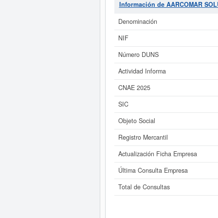
consultas. Esta empresa y las sim
Información de AARCOMAR SOL
página. El capital social de la e
al
Denominación
Si está interesado en conocer 
NIF
ampliado
de AARCOMAR SOLUCIONES
Número DUNS
Actividad Informa
CNAE 2025
SIC
Objeto Social
Registro Mercantil
Actualización Ficha Empresa
Última Consulta Empresa
Total de Consultas