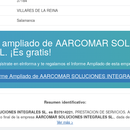
37184
VILLARES DE LA REINA
Salamanca
rme ampliado de AARCOMAR SO
 ¡Es gratis!
ístrate en eInforma y te regalamos el Informe Ampliado de esta emp
forme Ampliado de AARCOMAR SOLUCIONES INTEGRA
Resumen identificativo:
UCIONES INTEGRALES SL. es B37514221.
PRESTACION DE SERVICIOS. A
 final de la empresa
AARCOMAR SOLUCIONES INTEGRALES SL.
, dada de
ividades administrativas y auxiliares de oficina. Los digitos correspondientes
Ver más >
on 27590000. La consulta más reciente de la ficha de esta empresa ha sido el