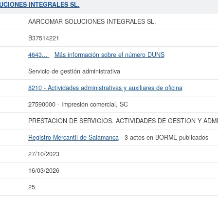
ilares de su sector pueden pedir algunas subvenciones. Si desea saber cuales s
UCIONES INTEGRALES SL.
mpresa se encuentra dentro del rango de 0 a 3.100 €.
AARCOMAR SOLUCIONES
ta en el Registro Mercantil de Salamanca y tiene 3 actos publicados en el BOR
AARCOMAR SOLUCIONES INTEGRALES SL.
más datos de la empresa AARCOMAR SOLUCIONES INTEGRALES SL. puede
acc
B37514221
 INTEGRALES SL. y consultar los resultados de sus años de actividad, así
resultados disponibles.
4643...
Más información sobre el número DUNS
La última actualización del informe de empresa se ha realizado el 27/10/2023.
Servicio de gestión administrativa
8210 - Actividades administrativas y auxiliares de oficina
27590000 - Impresión comercial, SC
PRESTACION DE SERVICIOS. ACTIVIDADES DE GESTION Y ADM
Registro Mercantil de Salamanca
- 3 actos en BORME publicados
27/10/2023
16/03/2026
25