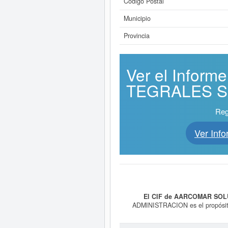
Código Postal
Municipio
Provincia
Ver el Info
TEGRALES SL.
Reg
Ver In
El CIF de AARCOMAR SOL
ADMINISTRACION es el propósito
correspondiente es 8210 - Act
SOLUCIONES INTEGRALES SL.
s