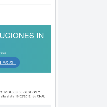
LUCIONES IN
resa
LES SL.
CTIVIDADES DE GESTION Y
 alta el día 16/02/2012. Su CNAE
 al número SIC de
AARCOMAR
 16/03/2026. Acumula un total de 25