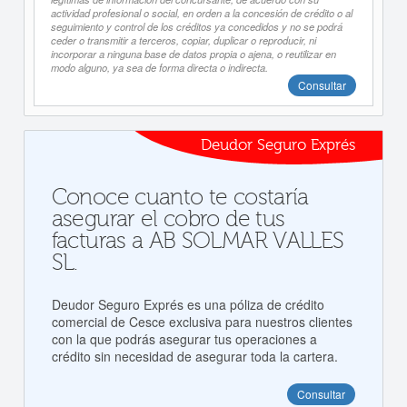
actividad profesional o social, en orden a la concesión de crédito o al
seguimiento y control de los créditos ya concedidos y no se podrá
ceder o transmitir a terceros, copiar, duplicar o reproducir, ni
incorporar a ninguna base de datos propia o ajena, o reutilizar en
modo alguno, ya sea de forma directa o indirecta.
Consultar
Deudor Seguro Exprés
Conoce cuanto te costaría
asegurar el cobro de tus
facturas a AB SOLMAR VALLES
SL.
Deudor Seguro Exprés es una póliza de crédito
comercial de Cesce exclusiva para nuestros clientes
con la que podrás asegurar tus operaciones a
crédito sin necesidad de asegurar toda la cartera.
Consultar