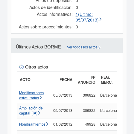
Actos de depósitos:
0
Actos de identificación:
0
Actos informativos:
1(Último:
05/07/2013)
Actos sobre procedimientos:
0
Últimos Actos BORME
Ver todos los actos
Otros actos
Nº
REG.
ACTO
FECHA
ANUNCIO
MERC.
Modificaciones
05/07/2013
306822
Barcelona
Consu
estatutarias
Ampliación de
05/07/2013
306822
Barcelona
Consu
capital (IA)
Nombramientos
01/02/2012
49928
Barcelona
Consu