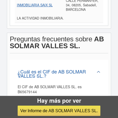
CALLE PERMANYER,
INMOBILIARIA SAIX SL
34, 08205, Sabadell,
BARCELONA
LA ACTIVIDAD INMOBILIARIA.
Preguntas frecuentes sobre
AB
SOLMAR VALLES SL.
¿Cuál es el CIF de AB SOLMAR
VALLES SL.?
El CIF de AB SOLMAR VALLES SL. es
B65679144
Hay más por ver
¿Cúal es el sector de actividad de AB
Ver Informe de AB SOLMAR VALLES SL.
SOLMAR VALLES SL.? ¿A que