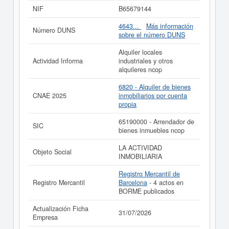
ha sido el 07/10/2025, acumulando un total de 49
NIF
B65679144
consultas. Si desea saber las subvenciones a las que
esta empresa puede aspirar, en esta web puede
4643...
Más información
Número DUNS
consultarlo. Esta compañia sitúa su capital alrededor de
sobre el número DUNS
unas cifras mayor de 60.000 €. El apartado en el que
está inscrita la empresa
AB SOLMAR VALLES SL.
en
Alquiler locales
el Registro Mercantil es Barcelona. Se reflejan 4 actos
Actividad Informa
industriales y otros
en el BORME.
alquileres ncop
Si está interesado en conocer más datos de la empresa
6820 - Alquiler de bienes
AB SOLMAR VALLES SL. puede
acceder
CNAE 2025
inmobiliarios por cuenta
inmediatamente a este Informe ampliado
de AB
propia
SOLMAR VALLES SL. y consultar los resultados de sus
años de actividad, así como los balances y cuentas de
65190000 - Arrendador de
SIC
resultados disponibles.
bienes inmuebles ncop
La última actualización del informe de empresa se ha
LA ACTIVIDAD
realizado el 31/07/2026.
Objeto Social
INMOBILIARIA
Registro Mercantil de
Registro Mercantil
Barcelona
- 4 actos en
BORME publicados
Actualización Ficha
31/07/2026
Empresa