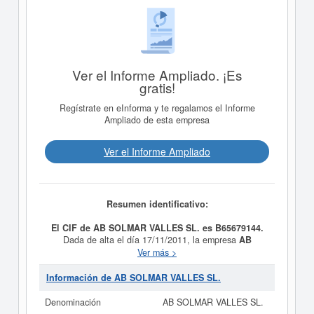
Ver el Informe Ampliado. ¡Es
gratis!
Regístrate en eInforma y te regalamos el Informe
Ampliado de esta empresa
Ver el Informe Ampliado
Resumen identificativo:
El CIF de AB SOLMAR VALLES SL. es B65679144.
Dada de alta el día 17/11/2011, la empresa
AB
SOLMAR VALLES SL.
tiene como propósito LA
Ver más >
ACTIVIDAD INMOBILIARIA. Su CNAE es 6820 - Alquiler
de bienes inmobiliarios por cuenta propia. Esta empresa
Información de AB SOLMAR VALLES SL.
está incluida dentro de la categoría SIC 65190000.
AB
SOLMAR VALLES SL.
cuenta con un equipo formado
Denominación
AB SOLMAR VALLES SL.
por 2 empleados. La última consulta de esta empresa