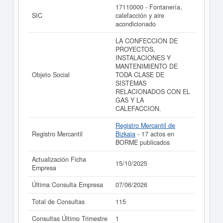
ABA GAS Y CALEFACCION SOCIEDAD LIMITADA.
17110000 - Fontanería,
puede
acceder inmediatamente a este Informe ampliado
SIC
calefacción y aire
de ABA GAS Y CALEFACCION SOCIEDAD LIMITADA. y
acondicionado
consultar los resultados de sus años de actividad, así
como los balances y cuentas de resultados disponibles.
LA CONFECCION DE
PROYECTOS,
La última actualización del informe de empresa se ha
INSTALACIONES Y
realizado el 15/10/2025.
MANTENIMIENTO DE
Objeto Social
TODA CLASE DE
SISTEMAS
RELACIONADOS CON EL
GAS Y LA
CALEFACCION.
Registro Mercantil de
Registro Mercantil
Bizkaia
- 17 actos en
BORME publicados
Actualización Ficha
15/10/2025
Empresa
Última Consulta Empresa
07/06/2026
Total de Consultas
115
Consultas Último Trimestre
1