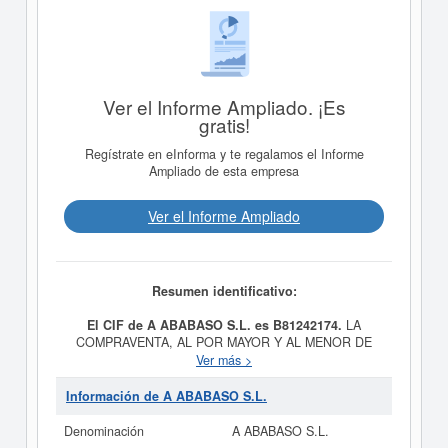
Ver el Informe Ampliado. ¡Es
gratis!
Regístrate en eInforma y te regalamos el Informe
Ampliado de esta empresa
Ver el Informe Ampliado
Resumen identificativo:
El CIF de A ABABASO S.L. es B81242174.
LA
COMPRAVENTA, AL POR MAYOR Y AL MENOR DE
TODA CLASE DE APARATOS ELECTRODOMESTICOS,
Ver más >
SUS RECAMBIOS Y ACCESORIOS, ASI COMO LA
INSTALACION, REPARACION Y MANTENIMIENTO DE
Información de A ABABASO S.L.
LOS MISMOS. es el propósito final de la empresa
A
ABABASO S.L.
, dada de alta el día 11/07/1995. Su
Denominación
A ABABASO S.L.
CNAE correspondiente es 9522 - Reparación y