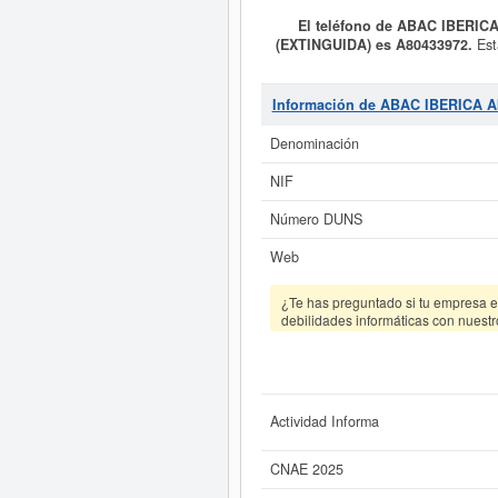
El teléfono de ABAC IBERIC
(EXTINGUIDA) es A80433972.
Es
DE MAQUINARIA PARA LA INDUSTRIA
es 4662 - Comercio al por mayor de
SA. (EXTINGUIDA)
cuenta con 
Información de ABAC IBERICA 
contabiliza un total de 498 consul
patrimonio social de esta empr
Denominación
Si está interesado en conocer m
NIF
Informe ampliado
de ABAC IBERI
Número DUNS
Web
¿Te has preguntado si tu empresa es
debilidades informáticas con nuestr
Actividad Informa
CNAE 2025