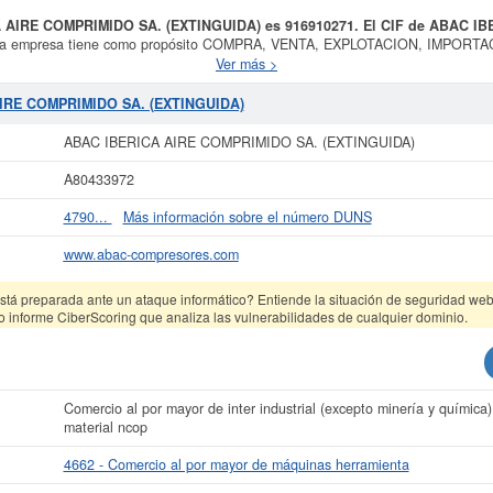
A AIRE COMPRIMIDO SA. (EXTINGUIDA) es 916910271. El CIF de ABAC 
ta empresa tiene como propósito COMPRA, VENTA, EXPLOTACION, IMPOR
 Y SERVICIOS. y fue creada el día 19/10/1992. La categoría CNAE en la qu
Ver más >
 máquinas herramienta. Dentro de la Clasificación Industrial Estándar o SIC,
A
el número 50840500. Esta empresa se compone de un total de 15. La ficha ha 
AIRE COMPRIMIDO SA. (EXTINGUIDA)
tas. Si quiere consultar qué subvenciones puede llegar a pedir esta empresa, 
esa es mayor de 60.000 €. El BORME tiene publicados 43 actos y está afiliada a
ABAC IBERICA AIRE COMPRIMIDO SA. (EXTINGUIDA)
ás datos de la empresa ABAC IBERICA AIRE COMPRIMIDO SA. (EXTINGUIDA) 
A80433972
CA AIRE COMPRIMIDO SA. (EXTINGUIDA) y consultar los resultados de sus añ
balances y cuentas de resultados disponibles.
4790...
Más información sobre el número DUNS
La última actualización del informe de empresa se ha realizado el 16/10/2025.
www.abac-compresores.com
tá preparada ante un ataque informático? Entiende la situación de seguridad web 
o informe CiberScoring que analiza las vulnerabilidades de cualquier dominio.
Comercio al por mayor de inter industrial (excepto minería y química)
material ncop
4662 - Comercio al por mayor de máquinas herramienta