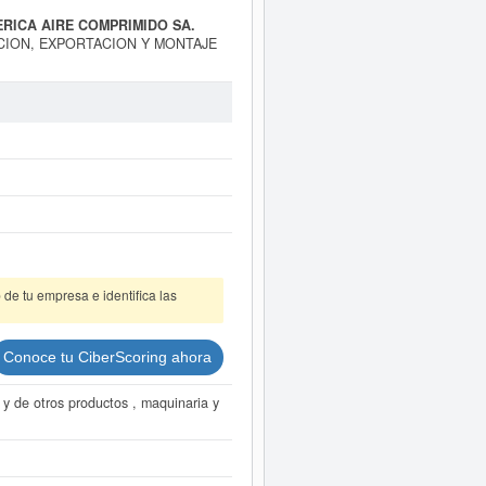
IBERICA AIRE COMPRIMIDO SA.
TACION, EXPORTACION Y MONTAJE
e está dada de alta esta empresa
BAC IBERICA AIRE COMPRIMIDO
sido consultada el 16/07/2024 y
puede hacerlo en esta misma web. El
l Registro Mercantil de Madrid.
puede
acceder inmediatamente a este
os de actividad, así como los
de tu empresa e identifica las
Conoce tu CiberScoring ahora
 y de otros productos , maquinaria y