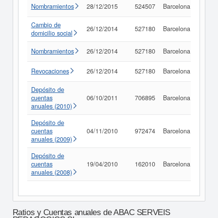
Nombramientos
28/12/2015
524507
Barcelona
Consu
Cambio de
26/12/2014
527180
Barcelona
Consu
domicilio social
Nombramientos
26/12/2014
527180
Barcelona
Consu
Revocaciones
26/12/2014
527180
Barcelona
Consu
Depósito de
cuentas
06/10/2011
706895
Barcelona
Consu
anuales (2010)
Depósito de
cuentas
04/11/2010
972474
Barcelona
Consu
anuales (2009)
Depósito de
cuentas
19/04/2010
162010
Barcelona
Consu
anuales (2008)
Ratios y Cuentas anuales de ABAC SERVEIS