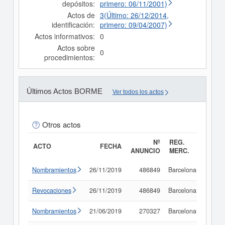
depósitos:
primero: 06/11/2001)
Actos de
3(Último: 26/12/2014,
identificación:
primero: 09/04/2007)
Actos informativos:
0
Actos sobre
0
procedimientos:
Últimos Actos BORME
Ver todos los actos
Otros actos
Nº
REG.
ACTO
FECHA
ANUNCIO
MERC.
Nombramientos
26/11/2019
486849
Barcelona
Consu
Revocaciones
26/11/2019
486849
Barcelona
Consu
Nombramientos
21/06/2019
270327
Barcelona
Consu