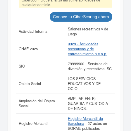
las principales empresas españolas por volumen de
cualquier dominio.
facturación.
La última actualización del informe de empresa se ha
Conoce tu CiberScoring ahora
realizado el 28/07/2026.
Salones recreativos y de
Actividad Informa
juego
9329 - Actividades
CNAE 2025
recreativas y de
entretenimiento n.c.o.p.
79999900 - Servicios de
SIC
diversión y recreativos, SC
LOS SERVICIOS
Objeto Social
EDUCATIVOS Y DE
OCIO.
AMPLIAR EN: B)
Ampliación del Objeto
GUARDIA Y CUSTODIA
Social
DE NINOS.
Registro Mercantil de
Registro Mercantil
Barcelona
- 27 actos en
BORME publicados