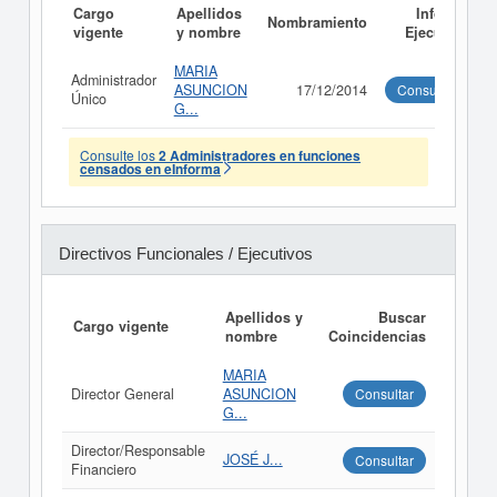
Cargo
Apellidos
Informe
Nombramiento
vigente
y nombre
Ejecutivo
MARIA
Administrador
ASUNCION
17/12/2014
Consultar
Único
G...
Consulte los
2 Administradores en funciones
censados en eInforma
Directivos Funcionales / Ejecutivos
Apellidos y
Buscar
Cargo vigente
nombre
Coincidencias
MARIA
Director General
ASUNCION
Consultar
G...
Director/Responsable
JOSÉ J...
Consultar
Financiero