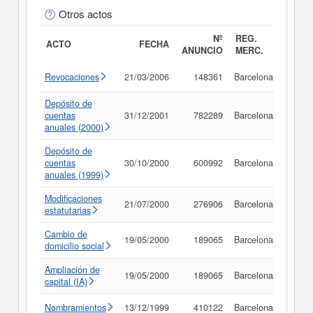
Otros actos
Nº
REG.
ACTO
FECHA
ANUNCIO
MERC.
Revocaciones
21/03/2006
148361
Barcelona
Consu
Depósito de
cuentas
31/12/2001
782289
Barcelona
Consu
anuales (2000)
Depósito de
cuentas
30/10/2000
600992
Barcelona
Consu
anuales (1999)
Modificaciones
21/07/2000
276906
Barcelona
Consu
estatutarias
Cambio de
19/05/2000
189065
Barcelona
Consu
domicilio social
Ampliación de
19/05/2000
189065
Barcelona
Consu
capital (IA)
Nombramientos
13/12/1999
410122
Barcelona
Consu