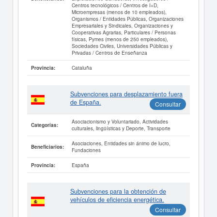
Centros tecnológicos / Centros de I+D,
Microempresas (menos de 10 empleados),
Organismos / Entidades Públicas, Organizaciones
Empresariales y Sindicales, Organizaciones y
Cooperativas Agrarias, Particulares / Personas
físicas, Pymes (menos de 250 empleados),
Sociedades Civiles, Universidades Públicas y
Privadas / Centros de Enseñanza
Cataluña
Provincia:
Subvenciones para desplazamiento fuera
de España.
Consultar
Asociacionismo y Voluntariado, Actividades
Categorías:
culturales, lingüísticas y Deporte, Transporte
Asociaciones, Entidades sin ánimo de lucro,
Beneficiarios:
Fundaciones
España
Provincia:
Subvenciones para la obtención de
vehículos de eficiencia energética.
Consultar