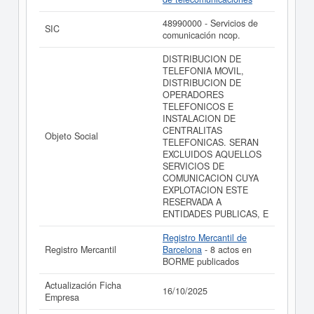
puede
acceder inmediatamente a este Informe ampliado
de ABAC TELECOMUNICACIONS DEL SEGLE XXI
48990000 - Servicios de
SLL. y consultar los resultados de sus años de
SIC
comunicación ncop.
actividad, así como los balances y cuentas de
resultados disponibles.
DISTRIBUCION DE
TELEFONIA MOVIL,
La última actualización del informe de empresa se ha
DISTRIBUCION DE
realizado el 16/10/2025.
OPERADORES
TELEFONICOS E
INSTALACION DE
CENTRALITAS
Objeto Social
TELEFONICAS. SERAN
EXCLUIDOS AQUELLOS
SERVICIOS DE
COMUNICACION CUYA
EXPLOTACION ESTE
RESERVADA A
ENTIDADES PUBLICAS, E
Registro Mercantil de
Registro Mercantil
Barcelona
- 8 actos en
BORME publicados
Actualización Ficha
16/10/2025
Empresa