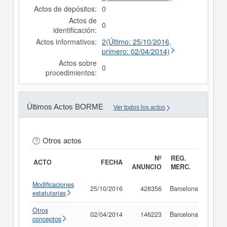
Actos de depósitos:
0
Actos de
0
identificación:
Actos informativos:
2(Último: 25/10/2016,
primero: 02/04/2014)
Actos sobre
0
procedimientos:
Últimos Actos BORME
Ver todos los actos
Otros actos
Nº
REG.
ACTO
FECHA
ANUNCIO
MERC.
Modificaciones
25/10/2016
428356
Barcelona
Consu
estatutarias
Otros
02/04/2014
146223
Barcelona
Consu
conceptos