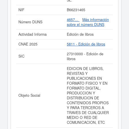
SL.
incluida esta empresa es 5811 - Edición de libros. El
número SIC asociado para
ABACANTO EDICIONES
NIF
B66231465
SL.
es el 27310000. La empresa
ABACANTO
EDICIONES SL.
se ha consultado el 08/11/2020,
4657...
Más información
Número DUNS
acumulando un total de consultas de 881. Para
sobre el número DUNS
informase a qué subvenciones puede aspirar esta
empresa puede realizarlo aquí mismo. Esta empresa
Actividad Informa
Edición de libros
tiene un capital aproximado de 0 a 3.100 €. El Registro
Mercantil tiene registrada esta empresa en Barcelona y
CNAE 2025
5811 - Edición de libros
el BORME ha publicado hasta ahora 4 actos.
27310000 - Edición de
SIC
Si está interesado en conocer más datos de la empresa
libros
ABACANTO EDICIONES SL. puede
acceder
inmediatamente a este Informe ampliado
de ABACANTO
EDICION DE LIBROS,
EDICIONES SL. y consultar los resultados de sus años
REVISTAS Y
de actividad, así como los balances y cuentas de
PUBLICACIONES EN
resultados disponibles.
FORMATO FISICO Y EN
FORMATO DIGITAL,
La última actualización del informe de empresa se ha
PRODUCCION Y
realizado el 12/02/2025.
Objeto Social
DISTRIBUCION DE
CONTENIDOS PROPIOS
Y PARA TERCEROS A
TRAVES DE CUALQUIER
MEDIO O RED DE
COMUNICACION, ETC