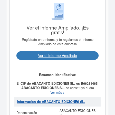
Ver el Informe Ampliado. ¡Es
gratis!
Regístrate en eInforma y te regalamos el Informe
Ampliado de esta empresa
Ver el Informe Ampliado
Resumen identificativo:
El CIF de ABACANTO EDICIONES SL. es B66231465.
ABACANTO EDICIONES SL.
se constituyó el día
19/02/2014 con el objetivo de EDICION DE LIBROS,
Ver más >
REVISTAS Y PUBLICACIONES EN FORMATO FISICO
Y EN FORMATO DIGITAL, PRODUCCION Y
Información de ABACANTO EDICIONES SL.
DISTRIBUCION DE CONTENIDOS PROPIOS Y PARA
TERCEROS A TRAVES DE CUALQUIER MEDIO O RED
ABACANTO EDICIONES
Denominación
DE COMUNICACION, ETC. El CNAE al que está