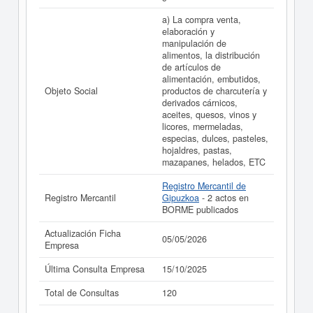
BALANZATEGUI SL. y consultar los resultados de sus
años de actividad, así como los balances y cuentas de
a) La compra venta,
resultados disponibles.
elaboración y
manipulación de
La última actualización del informe de empresa se ha
alimentos, la distribución
realizado el 05/05/2026.
de artículos de
alimentación, embutidos,
Objeto Social
productos de charcutería y
derivados cárnicos,
aceites, quesos, vinos y
licores, mermeladas,
especias, dulces, pasteles,
hojaldres, pastas,
mazapanes, helados, ETC
Registro Mercantil de
Registro Mercantil
Gipuzkoa
- 2 actos en
BORME publicados
Actualización Ficha
05/05/2026
Empresa
Última Consulta Empresa
15/10/2025
Total de Consultas
120