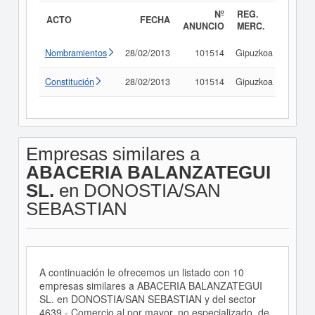
Nº
REG.
ACTO
FECHA
ANUNCIO
MERC.
Nombramientos
28/02/2013
101514
Gipuzkoa
Consu
Constitución
28/02/2013
101514
Gipuzkoa
Consu
Empresas similares a
ABACERIA BALANZATEGUI
SL.
en DONOSTIA/SAN
SEBASTIAN
A continuación le ofrecemos un listado con 10
empresas similares a ABACERIA BALANZATEGUI
SL. en DONOSTIA/SAN SEBASTIAN y del sector
4639 - Comercio al por mayor, no especializado, de