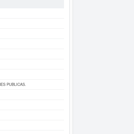
BAD & ESTEBAN ASOCIADOS SL
iatamente a este Informe ampliado
cuentas de resultados disponibles.
ES PUBLICAS.