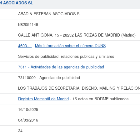
 de unas cifras de 0 a 3.100 €. El apartado en el que está inscrita la empresa
A
AN ASOCIADOS SL
en el Registro Mercantil es Madrid. Se reflejan 15 actos en el BORME.
ABAD & ESTEBAN ASOCIADOS SL
más datos de la empresa ABAD & ESTEBAN ASOCIADOS SL puede
acceder inmed
consultar los resultados de sus años de actividad, así como los balances y 
B82054149
La última actualización del informe de empresa se ha realizado el 16/10/2025.
CALLE ANTIGONA, 15 - 28232 LAS ROZAS DE MADRID (Madrid)
4603...
Más información sobre el número DUNS
Servicios de publicidad, relaciones publicas y similares
7311 - Actividades de las agencias de publicidad
73110000 - Agencias de publicidad
LOS TRABAJOS DE SECRETARIA, DISENO, MAILING Y RELACION
Registro Mercantil de Madrid
- 15 actos en BORME publicados
16/10/2025
04/03/2016
34