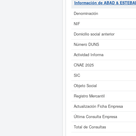
compañia sitúa su capital alrededor
Información de ABAD & ESTEB
Denominación
Si está interesado en conocer 
de ABAD & ESTEBAN ASOCIADOS SL y 
NIF
Domicilio social anterior
Número DUNS
Actividad Informa
CNAE 2025
SIC
Objeto Social
Registro Mercantil
Actualización Ficha Empresa
Última Consulta Empresa
Total de Consultas