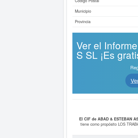
Código Postal
Municipio
Provincia
Ver el Info
S SL ¡Es grati
Reg
Ve
El CIF de ABAD & ESTEBAN A
tiene como propósito LOS TRA
agencias de publicidad. Esta empr
acumulando un total de 34 consul