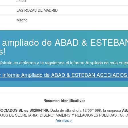
28231
LAS ROZAS DE MADRID
Madrid
rme ampliado de ABAD & ESTE
s!
ístrate en eInforma y te regalamos el Informe Ampliado de esta emp
r Informe Ampliado de ABAD & ESTEBAN ASOCIADOS
Resumen identificativo:
SOCIADOS SL es B82054149.
Dada de alta el día 12/06/1998, la empresa
AB
BAJOS DE SECRETARIA, DISENO, MAILING Y RELACIONES PUBLICAS.. Su CNAE
esa está incluida dentro de la categoría SIC 73110000. La última consulta de e
Ver más >
tas. Si desea saber las subvenciones a las que esta empresa puede aspirar, en