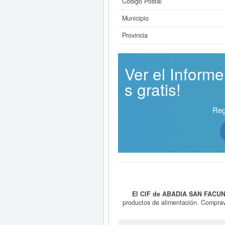
Código Postal
Municipio
Provincia
Ver el Infor
s gratis!
Reg
El CIF de ABADIA SAN FACUN
productos de alimentación. Comprave
exportación de toda clase de artícu
14/10/2013. Su CNAE correspondien