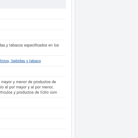
 ficha de esta empresa ha sido el
ubvenciones. Si desea saber cuales
 3.100 €.
ABADIA SAN FACUNDO
el BORME.
ente a este Informe ampliado
de
tas de resultados disponibles.
das,y tabacos especificados en los
ticios, bebidas y tabaco
r mayor y menor de productos de
io al por mayor y al por menor,
rtículos y productos de lícito com