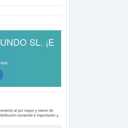
CUNDO SL. ¡E
resa
Comercio al por mayor y menor de
stribución comercial e importación y
FACUNDO SL.
, dada de alta el día
os, bebidas y tabaco. Los digitos