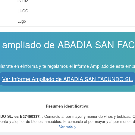
27192
LUGO
Lugo
me ampliado de ABADIA SAN FA
ístrate en eInforma y te regalamos el Informe Ampliado de esta emp
Ver Informe Ampliado de ABADIA SAN FACUNDO SL.
Resumen identificativo:
DO SL. es B27450337.
: Comercio al por mayor y menor de vinos y bebidas. 
nta y alquiler de bienes inmuebles. El comercio al por mayor y al por menor, di
los y productos de lícito com es el propósito final de la empresa
ABADIA SAN 
Ver más >
te es 4639 - Comercio al por mayor, no especializado, de productos alimentici