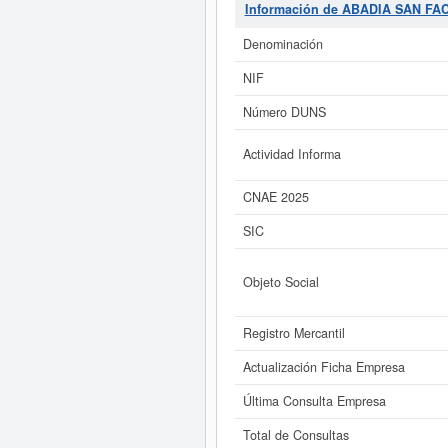
correspondientes al número SIC
Información de ABADIA SAN FA
13/06/2024. Acumula un total de 1
son puede hacer la consulta en est
Denominación
SL.
está 
NIF
Si está interesado en conocer
ABADIA SAN FACUNDO SL. y cons
Número DUNS
Actividad Informa
CNAE 2025
SIC
Objeto Social
Registro Mercantil
Actualización Ficha Empresa
Última Consulta Empresa
Total de Consultas