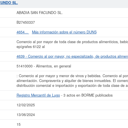
 de
ABADIA SAN FACUNDO SL.
son 51410000. La consulta más reciente de la
CUNDO SL.
5 consultas. Esta empresa y las similares de su sector pueden pedir algunas s
a página. El capital social de la empresa se encuentra dentro del rango de 0 a
ABADIA SAN FACUNDO SL.
dada de alta en el Registro Mercantil de Lugo y tiene 3 actos publicados en 
B27450337
 más datos de la empresa ABADIA SAN FACUNDO SL. puede
acceder inmediatam
ultar los resultados de sus años de actividad, así como los balances y cuen
4654...
Más información sobre el número DUNS
La última actualización del informe de empresa se ha realizado el 12/02/2025.
Comercio al por mayor de toda clase de productos alimenticios, bebi
epígrafes 6122 al
4639 - Comercio al por mayor, no especializado, de productos alimen
51410000 - Alimentos, en general
: Comercio al por mayor y menor de vinos y bebidas. Comercio al po
alimentación. Compraventa y alquiler de bienes inmuebles. El comerc
distribución comercial e importación y exportación de toda clase de a
Registro Mercantil de Lugo
- 3 actos en BORME publicados
12/02/2025
13/06/2024
15