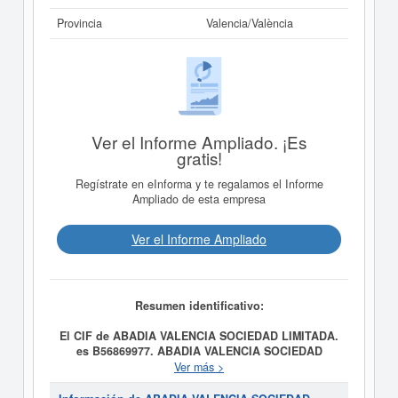
Provincia
Valencia/València
Ver el Informe Ampliado. ¡Es
gratis!
Regístrate en eInforma y te regalamos el Informe
Ampliado de esta empresa
Ver el Informe Ampliado
Resumen identificativo:
El CIF de ABADIA VALENCIA SOCIEDAD LIMITADA.
es B56869977.
ABADIA VALENCIA SOCIEDAD
LIMITADA.
tiene como fecha de creación el día
Ver más >
01/01/2024 y su meta es 1. Las actividades de
formación, asesoramiento, estudio, investigación y