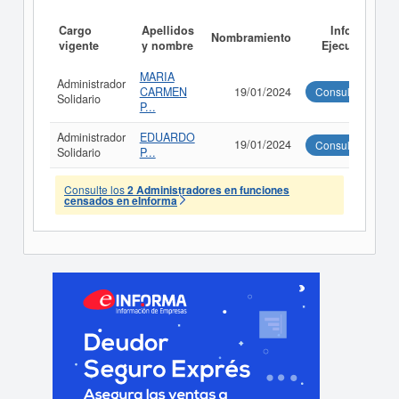
Cargo
Apellidos
Informe
Nombramiento
vigente
y nombre
Ejecutivo
MARIA
Administrador
CARMEN
19/01/2024
Consultar
Solidario
P...
Administrador
EDUARDO
19/01/2024
Consultar
Solidario
P...
Consulte los
2 Administradores en funciones
censados en eInforma