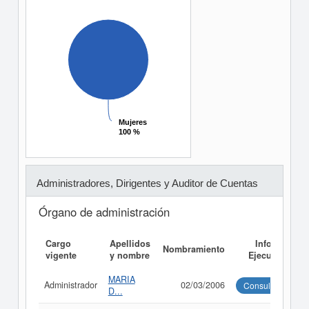
Mujeres
Mujeres
100 %
100 %
Administradores, Dirigentes y Auditor de Cuentas
Órgano de administración
Cargo
Apellidos
Informe
Nombramiento
vigente
y nombre
Ejecutivo
MARIA
Administrador
02/03/2006
Consultar
D...