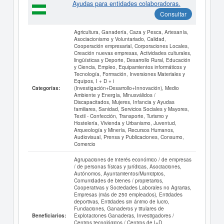
Ayudas para entidades colaboradoras.
Consultar
Agricultura, Ganadería, Caza y Pesca, Artesanía,
Asociacionismo y Voluntariado, Calidad,
Cooperación empresarial, Corporaciones Locales,
Creación nuevas empresas, Actividades culturales,
lingüísticas y Deporte, Desarrollo Rural, Educación
y Ciencia, Empleo, Equipamientos informáticos y
Tecnología, Formación, Inversiones Materiales y
Equipos, I + D + i
(Investigación+Desarrollo+Innovación), Medio
Categorías:
Ambiente y Energía, Minusválidos /
Discapacitados, Mujeres, Infancia y Ayudas
familiares, Sanidad, Servicios Sociales y Mayores,
Textil - Confección, Transporte, Turismo y
Hostelería, Vivienda y Urbanismo, Juventud,
Arqueología y Minería, Recursos Humanos,
Audiovisual, Prensa y Publicaciones, Consumo,
Comercio
Agrupaciones de interés económico / de empresas
/ de personas físicas y jurídicas, Asociaciones,
Autónomos, Ayuntamientos/Municipios,
Comunidades de bienes / propietarios,
Cooperativas y Sociedades Laborales no Agrarias,
Empresas (más de 250 empleados), Entidades
deportivas, Entidades sin ánimo de lucro,
Fundaciones, Ganaderos y titulares de
Explotaciones Ganaderas, Investigadores /
Beneficiarios:
Centros tecnológicos / Centros de I+D,