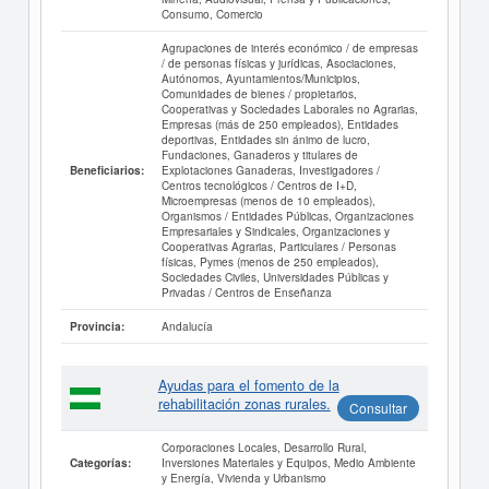
Consumo, Comercio
Agrupaciones de interés económico / de empresas
/ de personas físicas y jurídicas, Asociaciones,
Autónomos, Ayuntamientos/Municipios,
Comunidades de bienes / propietarios,
Cooperativas y Sociedades Laborales no Agrarias,
Empresas (más de 250 empleados), Entidades
deportivas, Entidades sin ánimo de lucro,
Fundaciones, Ganaderos y titulares de
Explotaciones Ganaderas, Investigadores /
Beneficiarios:
Centros tecnológicos / Centros de I+D,
Microempresas (menos de 10 empleados),
Organismos / Entidades Públicas, Organizaciones
Empresariales y Sindicales, Organizaciones y
Cooperativas Agrarias, Particulares / Personas
físicas, Pymes (menos de 250 empleados),
Sociedades Civiles, Universidades Públicas y
Privadas / Centros de Enseñanza
Andalucía
Provincia:
Ayudas para el fomento de la
rehabilitación zonas rurales.
Consultar
Corporaciones Locales, Desarrollo Rural,
Inversiones Materiales y Equipos, Medio Ambiente
Categorías:
y Energía, Vivienda y Urbanismo