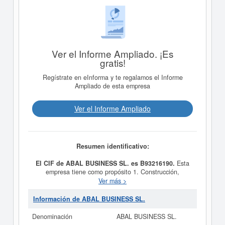
Ver el Informe Ampliado. ¡Es
gratis!
Regístrate en eInforma y te regalamos el Informe
Ampliado de esta empresa
Ver el Informe Ampliado
Resumen identificativo:
El CIF de ABAL BUSINESS SL. es B93216190.
Esta
empresa tiene como propósito 1. Construcción,
instalaciones y mantenimiento. 2. Compraventa y
Ver más >
reparaciónde vehículos. Reparación y mantenimiento de
instalaciones y maquinaria y fue creada el día
Información de ABAL BUSINESS SL.
08/10/2012. La categoría CNAE en la que está dada de
alta esta empresa es 4101 - Construcción de edificios
Denominación
ABAL BUSINESS SL.
residenciales. Dentro de la Clasificación Industrial