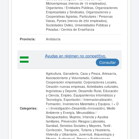
Microempresas (menos de 10 empleados),
Organismos / Entidades Públicas, Organizaciones
Empresariales y Sindicales, Organizaciones y
Cooperativas Agrarias, Particulares / Personas
físicas, Pymes (menos de 250 empleados),
Sociedades Civiles, Universidades Públicas y
Privadas / Centros de Enseñanza
Andalucía
Provincia:
Ayudas en régimen no competitivo.
Consultar
Agricultura, Ganadería, Caza y Pesca, Artesanía,
Asociacionismo y Voluntariado, Calidad,
Cooperación empresarial, Corporaciones Locales,
Creación nuevas empresas, Actividades culturales,
lingüísticas y Deporte, Desarrollo Rural, Educación
y Ciencia, Empleo, Equipamientos informáticos y
Tecnología, Exportación / Internacionalización,
Formación, Inversiones Materiales y Equipos, I + D
+ i (Investigación+Desarrollo+Innovación), Medio
Categorías:
Ambiente y Energía, Minusválidos /
Discapacitados, Mujeres, Infancia y Ayudas
familiares, Prevención Riesgos Laborales,
Sanidad, Servicios Sociales y Mayores, Textil -
Confección, Transporte, Turismo y Hostelería,
Vivienda y Urbanismo, Juventud, Arqueología y
Minería, Audiovisual, Prensa y Publicaciones,