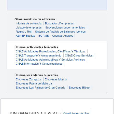
Otros servicios de eInforma:
Informe de solvencia
Buscador cif empresas
Listado de empresas
Subvenciones gubernamentales
Registro RAI
Sistema de Análisis de Balances Ibéricos
ASNEF Equifax
BORME
Cuentas Anuales
Últimas actividades buscadas:
CNAE Actividades Profesionales, Científicas Y Técnicas
CNAE Transporte Y Almacenamiento
CNAE Otros Servicios
CNAE Actividades Administrativas Y Servicios Auxliares
CNAE Información Y Comunicaciones
Últimas localidades buscadas:
Empresas Zaragoza
Empresas Murcia
Empresas Palma de Mallorca
Empresas Las Palmas de Gran Canaria
Empresas Bilbao
© INFORMA D&B S.A.U. (S.M.E.)
Condiciones de Uso