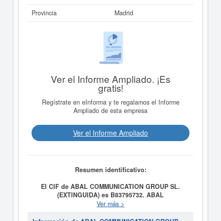
Provincia
Madrid
Ver el Informe Ampliado. ¡Es
gratis!
Regístrate en eInforma y te regalamos el Informe
Ampliado de esta empresa
Ver el Informe Ampliado
Resumen identificativo:
El CIF de ABAL COMMUNICATION GROUP SL.
(EXTINGUIDA) es B83795732.
ABAL
COMMUNICATION GROUP SL. (EXTINGUIDA)
se
Ver más >
constituyó el día 10/10/2003 con el objetivo de LA
ADQUISICION, VENTA, TENENCIA, DISFRUTE Y