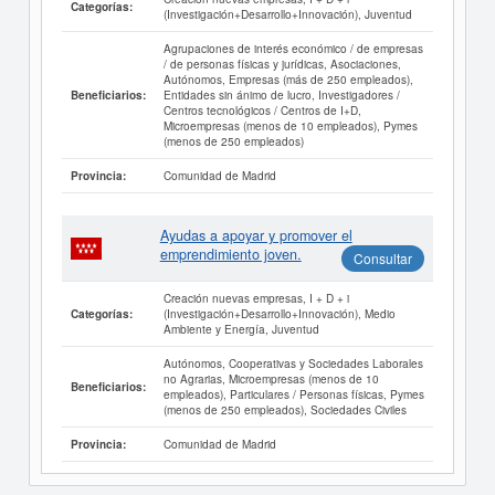
Categorías:
(Investigación+Desarrollo+Innovación), Juventud
Agrupaciones de interés económico / de empresas
/ de personas físicas y jurídicas, Asociaciones,
Autónomos, Empresas (más de 250 empleados),
Entidades sin ánimo de lucro, Investigadores /
Beneficiarios:
Centros tecnológicos / Centros de I+D,
Microempresas (menos de 10 empleados), Pymes
(menos de 250 empleados)
Comunidad de Madrid
Provincia:
Ayudas a apoyar y promover el
emprendimiento joven.
Consultar
Creación nuevas empresas, I + D + i
(Investigación+Desarrollo+Innovación), Medio
Categorías:
Ambiente y Energía, Juventud
Autónomos, Cooperativas y Sociedades Laborales
no Agrarias, Microempresas (menos de 10
Beneficiarios:
empleados), Particulares / Personas físicas, Pymes
(menos de 250 empleados), Sociedades Civiles
Comunidad de Madrid
Provincia: