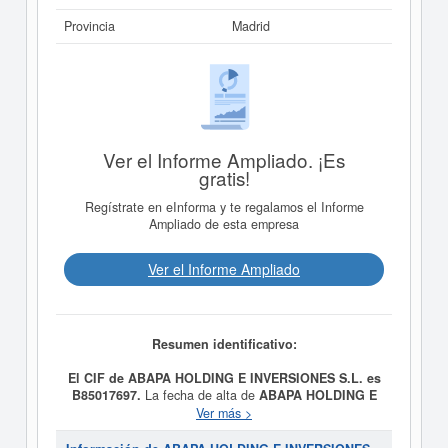
Provincia
Madrid
Ver el Informe Ampliado. ¡Es
gratis!
Regístrate en eInforma y te regalamos el Informe
Ampliado de esta empresa
Ver el Informe Ampliado
Resumen identificativo:
El CIF de ABAPA HOLDING E INVERSIONES S.L. es
B85017697.
La fecha de alta de
ABAPA HOLDING E
INVERSIONES S.L.
fue el día 05/03/2007,
Ver más >
constituyendo su meta como LA TENENCIA,
ARRENDAMIENTO Y EXPLOTACION, TIME-SHARING