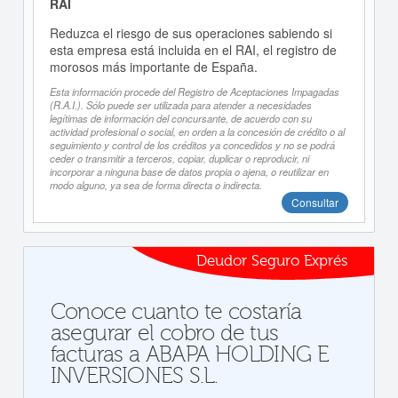
RAI
Reduzca el riesgo de sus operaciones sabiendo si
esta empresa está incluida en el RAI, el registro de
morosos más importante de España.
Esta información procede del Registro de Aceptaciones Impagadas
(R.A.I.). Sólo puede ser utilizada para atender a necesidades
legítimas de información del concursante, de acuerdo con su
actividad profesional o social, en orden a la concesión de crédito o al
seguimiento y control de los créditos ya concedidos y no se podrá
ceder o transmitir a terceros, copiar, duplicar o reproducir, ni
incorporar a ninguna base de datos propia o ajena, o reutilizar en
modo alguno, ya sea de forma directa o indirecta.
Consultar
Deudor Seguro Exprés
Conoce cuanto te costaría
asegurar el cobro de tus
facturas a ABAPA HOLDING E
INVERSIONES S.L.