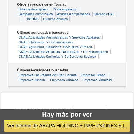
Otros servicios de eInforma:
Balance de empresa
Cif de empresas
Campañas comerciales
Ayudas a empresarios
Morosos RAI
BORME
Cuentas Anuales
Últimas actividades buscadas:
CNAE Actividades Administrativas Y Servicios Auxliares
CNAE Información Y Comunicaciones
CNAE Agricultura, Ganadería, Silvicultura Y Pesca
CNAE Actividades Artísticas, Recreativas Y De Entrenimiento
CNAE Actividades Sanitarias Y De Servicios Sociales
Últimas localidades buscadas:
Empresas Las Palmas de Gran Canaria
Empresas Bilbao
Empresas Alicante
Empresas Córdoba
Empresas Valladolid
© INFORMA D&B S.A.U. (S.M.E.)
Condiciones de Uso
Hay más por ver
Política de Privacidad
Política de Cookies
Configuración de cookies
Ver Informe de ABAPA HOLDING E INVERSIONES S.L.
eInforma, marca de
INFORMA D&B S.A.U. (S.M.E.)
, es el