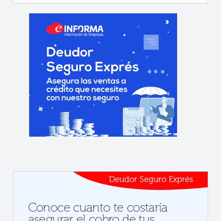
Deudor Seguro Exprés
Conoce cuanto te costaría
asegurar el cobro de tus